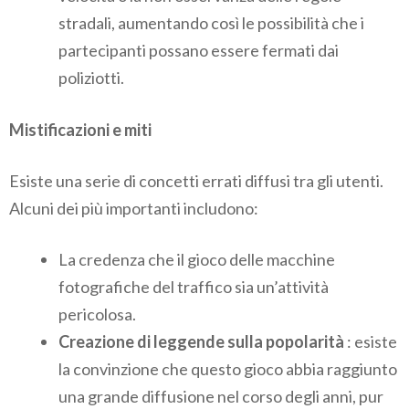
stradali, aumentando così le possibilità che i
partecipanti possano essere fermati dai
poliziotti.
Mistificazioni e miti
Esiste una serie di concetti errati diffusi tra gli utenti.
Alcuni dei più importanti includono:
La credenza che il gioco delle macchine
fotografiche del traffico sia un’attività
pericolosa.
Creazione di leggende sulla popolarità
: esiste
la convinzione che questo gioco abbia raggiunto
una grande diffusione nel corso degli anni, pur