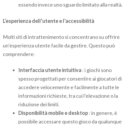
essendo invece uno sguardo limitato alla realtà.
L’esperienza dell’utente e l’accessibilità
Molti siti di intrattenimento si concentrano su offrire
un’esperienza utente facile da gestire. Questo può
comprendere:
Interfaccia utente intuitiva
: i giochi sono
spesso progettati per consentire ai giocatori di
accedere velocemente e facilmente a tutte le
informazioni richieste, tra cui l’elevazione o la
riduzione dei limiti.
Disponibilità mobile e desktop
: in genere, è
possibile accessare questo gioco da qualunque