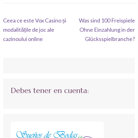
Navegación
Ceea ce este Vox Casino și
Was sind 100 Freispiele
de
modalitățile de joc ale
Ohne Einzahlung in der
entradas
cazinoului online
Glücksspielbranche?
Debes tener en cuenta: