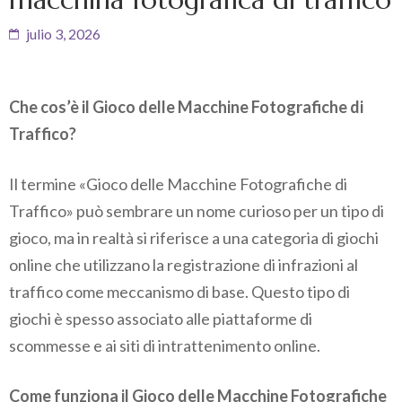
julio 3, 2026
Che cos’è il Gioco delle Macchine Fotografiche di
Traffico?
Il termine «Gioco delle Macchine Fotografiche di
Traffico» può sembrare un nome curioso per un tipo di
gioco, ma in realtà si riferisce a una categoria di giochi
online che utilizzano la registrazione di infrazioni al
traffico come meccanismo di base. Questo tipo di
giochi è spesso associato alle piattaforme di
scommesse e ai siti di intrattenimento online.
Come funziona il Gioco delle Macchine Fotografiche