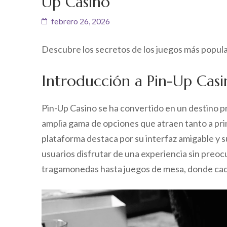
Up Casino
febrero 26, 2026
Descubre los secretos de los juegos más popul
Introducción a Pin-Up Casi
Pin-Up Casino se ha convertido en un destino pr
amplia gama de opciones que atraen tanto a pr
plataforma destaca por su interfaz amigable y s
usuarios disfrutar de una experiencia sin pre
tragamonedas hasta juegos de mesa, donde cada