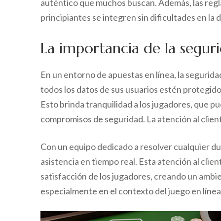
auténtico que muchos buscan. Además, las reglas
principiantes se integren sin dificultades en la 
La importancia de la seguri
En un entorno de apuestas en línea, la segurid
todos los datos de sus usuarios estén protegid
Esto brinda tranquilidad a los jugadores, que p
compromisos de seguridad. La atención al clien
Con un equipo dedicado a resolver cualquier du
asistencia en tiempo real. Esta atención al clien
satisfacción de los jugadores, creando un ambie
especialmente en el contexto del juego en línea