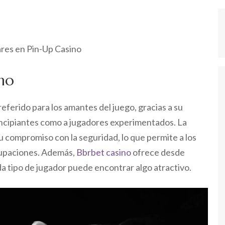
ares en Pin-Up Casino
no
eferido para los amantes del juego, gracias a su
incipiantes como a jugadores experimentados. La
u compromiso con la seguridad, lo que permite a los
ocupaciones. Además,
Bbrbet casino
ofrece desde
 tipo de jugador puede encontrar algo atractivo.