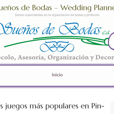
ueños de Bodas – Wedding Plann
Somos especialistas en la organizacion de bodas y protocolo
Inicio
os juegos más populares en Pin-