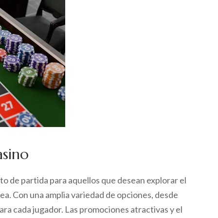
asino
o de partida para aquellos que desean explorar el
ea. Con una amplia variedad de opciones, desde
ra cada jugador. Las promociones atractivas y el