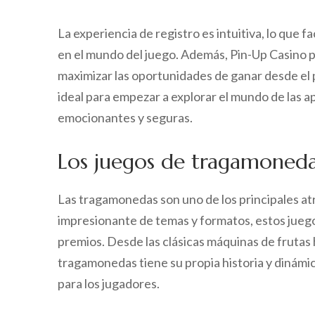
La experiencia de registro es intuitiva, lo que
en el mundo del juego. Además, Pin-Up Casino 
maximizar las oportunidades de ganar desde el p
ideal para empezar a explorar el mundo de las ap
emocionantes y seguras.
Los juegos de tragamoneda
Las tragamonedas son uno de los principales at
impresionante de temas y formatos, estos juego
premios. Desde las clásicas máquinas de frutas
tragamonedas tiene su propia historia y dinámi
para los jugadores.