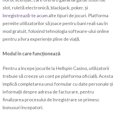
slot, ruletă electronică, blackjack, poker, și
înregistrează-te acum
alte tipuri de jocuri. Platforma
permite utilizatorilor să joace pentru bani reali sau în
mod gratuit, folosind tehnologia software-ului online
pentru a livra experiențe pline de viață.
Modul în care funcționează
Pentru a începe jocurile la Hellspin Casino, utilizatorii
trebuie să creeze un cont pe platforma oficială. Acesta
implică completarea unui formular cu date personale și
informații despre adresa de facturare, pentru
finalizarea procesului de înregistrare se primesc
bonusuri începatori.