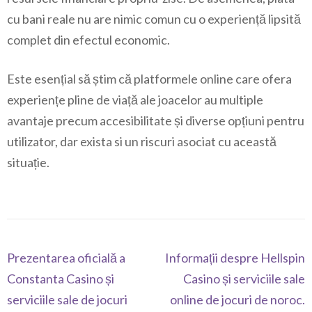
cu bani reale nu are nimic comun cu o experiență lipsită
complet din efectul economic.
Este esențial să știm că platformele online care ofera
experiențe pline de viață ale joacelor au multiple
avantaje precum accesibilitate și diverse opțiuni pentru
utilizator, dar exista si un riscuri asociat cu această
situație.
Navegación
Prezentarea oficială a
Informații despre Hellspin
de
Constanta Casino și
Casino și serviciile sale
entradas
serviciile sale de jocuri
online de jocuri de noroc.