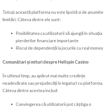
Totuși această platforma nu este lipsită si de anumite
limitări. Câteva dintre ele sunt:
Posibilitatea ca utilizatorii să ajungă în situația
pierderilor financiare importante
Riscul de dependență la jocurile cu real money
Comunătari și mituri despre Hellspin Casino
În ultimul timp, au apărut mai multe credințe
neadevărate sau prejudecăți în legaturi cu platforma.
Câteva dintre acestea includ:
Convingerea că utilizatorii pot câștiga o