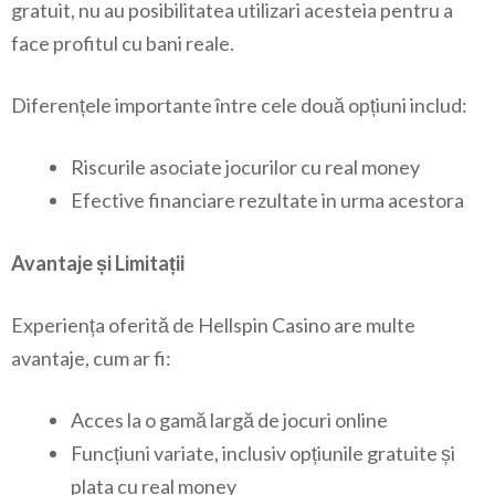
gratuit, nu au posibilitatea utilizari acesteia pentru a
face profitul cu bani reale.
Diferențele importante între cele două opțiuni includ:
Riscurile asociate jocurilor cu real money
Efective financiare rezultate in urma acestora
Avantaje și Limitații
Experiența oferită de Hellspin Casino are multe
avantaje, cum ar fi:
Acces la o gamă largă de jocuri online
Funcțiuni variate, inclusiv opțiunile gratuite și
plata cu real money