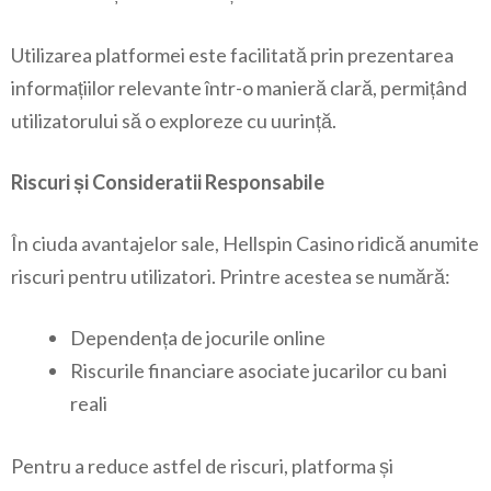
Utilizarea platformei este facilitată prin prezentarea
informațiilor relevante într-o manieră clară, permițând
utilizatorului să o exploreze cu uurință.
Riscuri și Consideratii Responsabile
În ciuda avantajelor sale, Hellspin Casino ridică anumite
riscuri pentru utilizatori. Printre acestea se numără:
Dependența de jocurile online
Riscurile financiare asociate jucarilor cu bani
reali
Pentru a reduce astfel de riscuri, platforma și