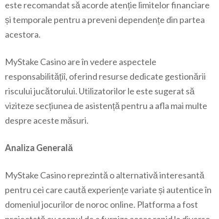
este recomandat să acorde atenție limitelor financiare
și temporale pentru a preveni dependențe din partea
acestora.
MyStake Casino are în vedere aspectele
responsabilitățiî, oferind resurse dedicate gestionării
riscului jucătorului. Utilizatorilor le este sugerat să
viziteze secțiunea de asistență pentru a afla mai multe
despre aceste măsuri.
Analiza Generală
MyStake Casino reprezintă o alternativă interesantă
pentru cei care caută experiențe variate și autentice în
domeniul jocurilor de noroc online. Platforma a fost