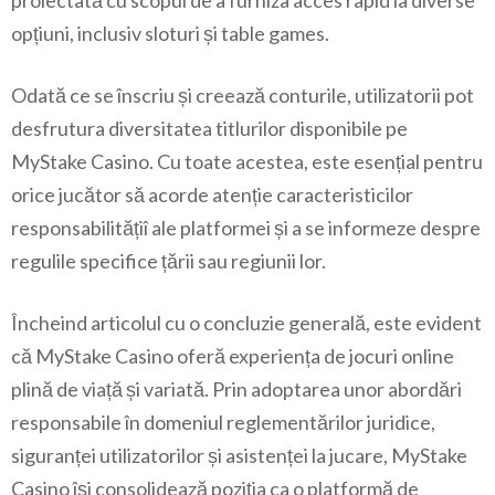
proiectată cu scopul de a furniza acces rapid la diverse
opțiuni, inclusiv sloturi și table games.
Odată ce se înscriu și creează conturile, utilizatorii pot
desfrutura diversitatea titlurilor disponibile pe
MyStake Casino. Cu toate acestea, este esențial pentru
orice jucător să acorde atenție caracteristicilor
responsabilitățiî ale platformei și a se informeze despre
regulile specifice țării sau regiunii lor.
Încheind articolul cu o concluzie generală, este evident
că MyStake Casino oferă experiența de jocuri online
plină de viață și variată. Prin adoptarea unor abordări
responsabile în domeniul reglementărilor juridice,
siguranței utilizatorilor și asistenței la jucare, MyStake
Casino își consolidează poziția ca o platformă de