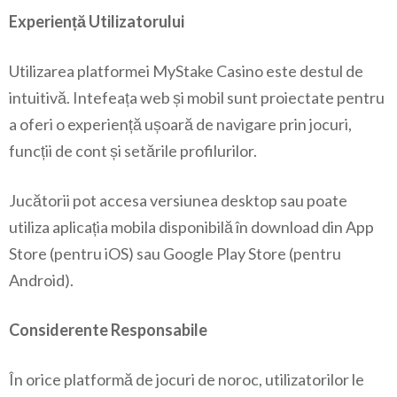
Experiență Utilizatorului
Utilizarea platformei MyStake Casino este destul de
intuitivă. Intefeața web și mobil sunt proiectate pentru
a oferi o experiență ușoară de navigare prin jocuri,
funcții de cont și setările profilurilor.
Jucătorii pot accesa versiunea desktop sau poate
utiliza aplicația mobila disponibilă în download din App
Store (pentru iOS) sau Google Play Store (pentru
Android).
Considerente Responsabile
În orice platformă de jocuri de noroc, utilizatorilor le