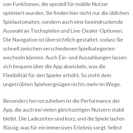
von Funktionen, die speziell für mobile Nutzer
optimiert wurden. Sie finden hier nicht nur die üblichen
Spielautomaten, sondern auch eine beeindruckende
Auswahl an Tischspielen und Live-Dealer-Optionen.
Die Navigation ist übersichtlich gestaltet, sodass Sie
schnell zwischen verschiedenen Spielkategorien
wechseln können. Auch Ein- und Auszahlungen lassen
sich bequem über die App abwickeln, was die
Flexibilität für den Spieler erhöht. So steht dem
ungetrübten Spielvergnügen nichts mehr im Wege.
Besonders hervorzuheben ist die Performance der
App, die auch bei vielen gleichzeitigen Nutzern stabil
bleibt. Die Ladezeiten sind kurz, und die Spiele laufen
flüssig, was für ein immersives Erlebnis sorgt. Selbst