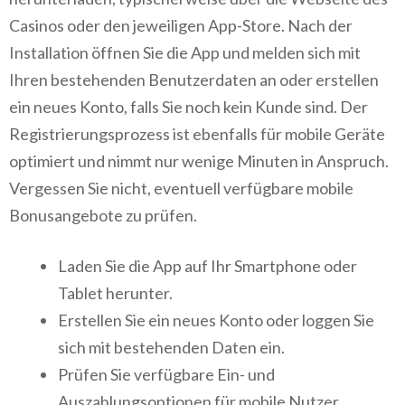
Casinos oder den jeweiligen App-Store. Nach der
Installation öffnen Sie die App und melden sich mit
Ihren bestehenden Benutzerdaten an oder erstellen
ein neues Konto, falls Sie noch kein Kunde sind. Der
Registrierungsprozess ist ebenfalls für mobile Geräte
optimiert und nimmt nur wenige Minuten in Anspruch.
Vergessen Sie nicht, eventuell verfügbare mobile
Bonusangebote zu prüfen.
Laden Sie die App auf Ihr Smartphone oder
Tablet herunter.
Erstellen Sie ein neues Konto oder loggen Sie
sich mit bestehenden Daten ein.
Prüfen Sie verfügbare Ein- und
Auszahlungsoptionen für mobile Nutzer.