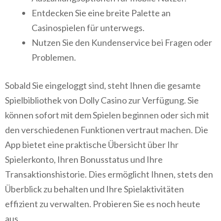
Entdecken Sie eine breite Palette an
Casinospielen für unterwegs.
Nutzen Sie den Kundenservice bei Fragen oder
Problemen.
Sobald Sie eingeloggt sind, steht Ihnen die gesamte
Spielbibliothek von Dolly Casino zur Verfügung. Sie
können sofort mit dem Spielen beginnen oder sich mit
den verschiedenen Funktionen vertraut machen. Die
App bietet eine praktische Übersicht über Ihr
Spielerkonto, Ihren Bonusstatus und Ihre
Transaktionshistorie. Dies ermöglicht Ihnen, stets den
Überblick zu behalten und Ihre Spielaktivitäten
effizient zu verwalten. Probieren Sie es noch heute
aus.