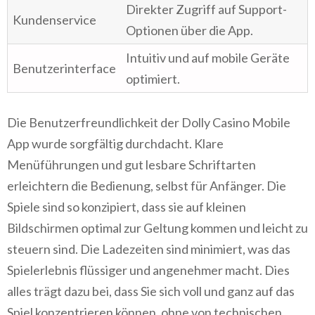
Direkter Zugriff auf Support-
Kundenservice
Optionen über die App.
Intuitiv und auf mobile Geräte
Benutzerinterface
optimiert.
Die Benutzerfreundlichkeit der Dolly Casino Mobile
App wurde sorgfältig durchdacht. Klare
Menüführungen und gut lesbare Schriftarten
erleichtern die Bedienung, selbst für Anfänger. Die
Spiele sind so konzipiert, dass sie auf kleinen
Bildschirmen optimal zur Geltung kommen und leicht zu
steuern sind. Die Ladezeiten sind minimiert, was das
Spielerlebnis flüssiger und angenehmer macht. Dies
alles trägt dazu bei, dass Sie sich voll und ganz auf das
Spiel konzentrieren können, ohne von technischen