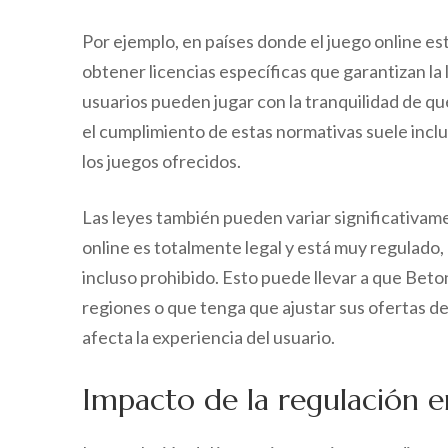
Por ejemplo, en países donde el juego online e
obtener licencias específicas que garantizan la l
usuarios pueden jugar con la tranquilidad de q
el cumplimiento de estas normativas suele inclu
los juegos ofrecidos.
Las leyes también pueden variar significativamen
online es totalmente legal y está muy regulado,
incluso prohibido. Esto puede llevar a que Beto
regiones o que tenga que ajustar sus ofertas de
afecta la experiencia del usuario.
Impacto de la regulación en