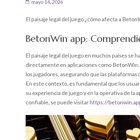
mayo 14, 2026
El paisaje legal del juego ¿cómo afecta a Beto
BetonWin app: Comprendie
El paisaje legal del juego en muchos países se 
directamente en aplicaciones como BetonWin. 
los jugadores, asegurando que las plataformas 
En este contexto, es fundamental que los usua
su experiencia de juego y en la operativa de la
confiable, se puede visitar
https://betonwin.ap