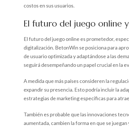
costos en sus usuarios.
El futuro del juego online
El futuro del juego online es prometedor, espec
digitalización. BetonWin se posiciona para apr
de usuario optimizada y adaptándose a las dema
seguirá desempeñando un papel crucial en la ev
A medida que más países consideren la regulaci
expandir su presencia. Esto podría incluir la ada
estrategias de marketing específicas para atr
También es probable que las innovaciones tecnoló
aumentada, cambien la forma en que se juegan