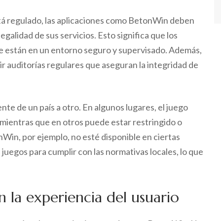
stá regulado, las aplicaciones como BetonWin deben
egalidad de sus servicios. Esto significa que los
ue están en un entorno seguro y supervisado. Además,
ir auditorías regulares que aseguran la integridad de
te de un país a otro. En algunos lugares, el juego
 mientras que en otros puede estar restringido o
nWin, por ejemplo, no esté disponible en ciertas
 juegos para cumplir con las normativas locales, lo que
 la experiencia del usuario