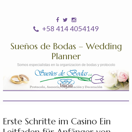
+58 414 4054149
Sueños de Bodas – Wedding
Planner
Somos especialistas en la organizacion de bodas y protocolo
Inicio
Erste Schritte im Casino Ein
Leitfaden für Anfänger von