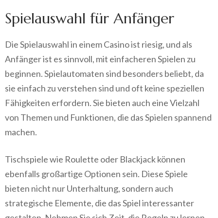
Spielauswahl für Anfänger
Die Spielauswahl in einem Casino ist riesig, und als
Anfänger ist es sinnvoll, mit einfacheren Spielen zu
beginnen. Spielautomaten sind besonders beliebt, da
sie einfach zu verstehen sind und oft keine speziellen
Fähigkeiten erfordern. Sie bieten auch eine Vielzahl
von Themen und Funktionen, die das Spielen spannend
machen.
Tischspiele wie Roulette oder Blackjack können
ebenfalls großartige Optionen sein. Diese Spiele
bieten nicht nur Unterhaltung, sondern auch
strategische Elemente, die das Spiel interessanter
gestalten. Nehmen Sie sich Zeit, die Regeln zu lernen