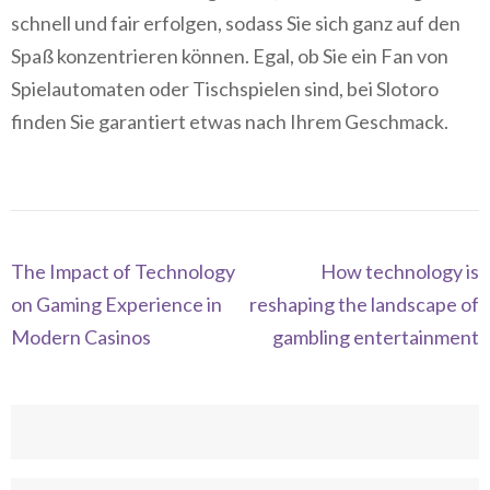
schnell und fair erfolgen, sodass Sie sich ganz auf den
Spaß konzentrieren können. Egal, ob Sie ein Fan von
Spielautomaten oder Tischspielen sind, bei Slotoro
finden Sie garantiert etwas nach Ihrem Geschmack.
Navegación
The Impact of Technology
How technology is
de
on Gaming Experience in
reshaping the landscape of
entradas
Modern Casinos
gambling entertainment