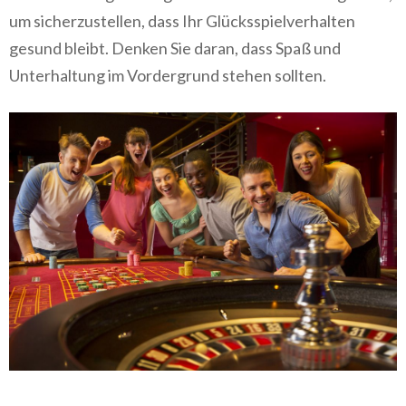
um sicherzustellen, dass Ihr Glücksspielverhalten
gesund bleibt. Denken Sie daran, dass Spaß und
Unterhaltung im Vordergrund stehen sollten.