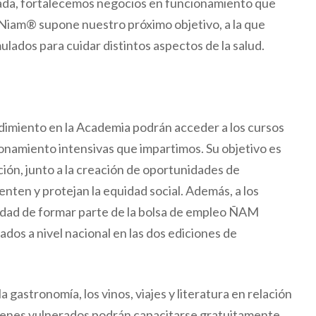
ada, fortalecemos negocios en funcionamiento que
 Niam® supone nuestro próximo objetivo, a la que
ados para cuidar distintos aspectos de la salud.
imiento en la Academia podrán acceder a los cursos
onamiento intensivas que impartimos. Su objetivo es
ión, junto a la creación de oportunidades de
ten y protejan la equidad social. Además, a los
nidad de formar parte de la bolsa de empleo ÑAM
dos a nivel nacional en las dos ediciones de
a gastronomía, los vinos, viajes y literatura en relación
óvenes vulnerados podrán capacitarse gratuitamente