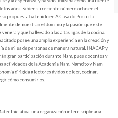
 fe y la esperanza, y ha sido utilizada como una fuente
e los años. Si bien su reciente número ocho en el
e su propuesta ha tenido en A Casa do Porco, la
ealmente demuestran el dominio y la pasión que este
venera y que ha llevado a las altas ligas de la cocina.
acitado posee una amplia experiencia en la creación y
 día de miles de personas de manera natural. INACAP y
rán gran participación durante Ñam, pues docentes y
las actividades de la Academia Ñam, Ñamcito y Ñam
omía dirigida a lectores ávidos de leer, cocinar,
legir cómo consumirlos.
ater Iniciativa, una organización interdisciplinaria