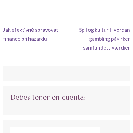
Navegación
Jak efektivně spravovat
Spil og kultur Hvordan
de
finance při hazardu
gambling påvirker
entradas
samfundets værdier
Debes tener en cuenta: