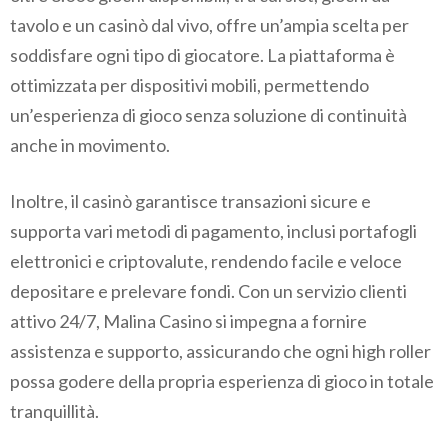
tavolo e un casinò dal vivo, offre un’ampia scelta per
soddisfare ogni tipo di giocatore. La piattaforma è
ottimizzata per dispositivi mobili, permettendo
un’esperienza di gioco senza soluzione di continuità
anche in movimento.
Inoltre, il casinò garantisce transazioni sicure e
supporta vari metodi di pagamento, inclusi portafogli
elettronici e criptovalute, rendendo facile e veloce
depositare e prelevare fondi. Con un servizio clienti
attivo 24/7, Malina Casino si impegna a fornire
assistenza e supporto, assicurando che ogni high roller
possa godere della propria esperienza di gioco in totale
tranquillità.