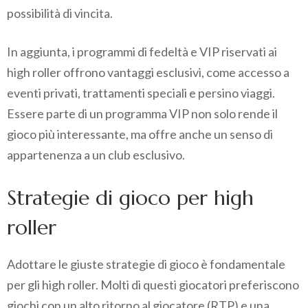
possibilità di vincita.
In aggiunta, i programmi di fedeltà e VIP riservati ai
high roller offrono vantaggi esclusivi, come accesso a
eventi privati, trattamenti speciali e persino viaggi.
Essere parte di un programma VIP non solo rende il
gioco più interessante, ma offre anche un senso di
appartenenza a un club esclusivo.
Strategie di gioco per high
roller
Adottare le giuste strategie di gioco è fondamentale
per gli high roller. Molti di questi giocatori preferiscono
giochi con un alto ritorno al giocatore (RTP) e una