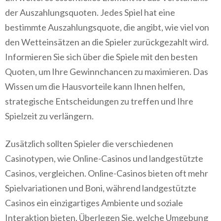
der Auszahlungsquoten. Jedes Spiel hat eine
bestimmte Auszahlungsquote, die angibt, wie viel von
den Wetteinsätzen an die Spieler zurückgezahlt wird.
Informieren Sie sich über die Spiele mit den besten
Quoten, um Ihre Gewinnchancen zu maximieren. Das
Wissen um die Hausvorteile kann Ihnen helfen,
strategische Entscheidungen zu treffen und Ihre
Spielzeit zu verlängern.
Zusätzlich sollten Spieler die verschiedenen
Casinotypen, wie Online-Casinos und landgestützte
Casinos, vergleichen. Online-Casinos bieten oft mehr
Spielvariationen und Boni, während landgestützte
Casinos ein einzigartiges Ambiente und soziale
Interaktion bieten. Überlegen Sie, welche Umgebung