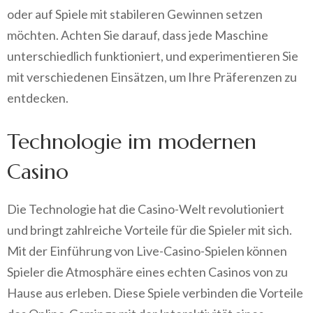
oder auf Spiele mit stabileren Gewinnen setzen
möchten. Achten Sie darauf, dass jede Maschine
unterschiedlich funktioniert, und experimentieren Sie
mit verschiedenen Einsätzen, um Ihre Präferenzen zu
entdecken.
Technologie im modernen
Casino
Die Technologie hat die Casino-Welt revolutioniert
und bringt zahlreiche Vorteile für die Spieler mit sich.
Mit der Einführung von Live-Casino-Spielen können
Spieler die Atmosphäre eines echten Casinos von zu
Hause aus erleben. Diese Spiele verbinden die Vorteile