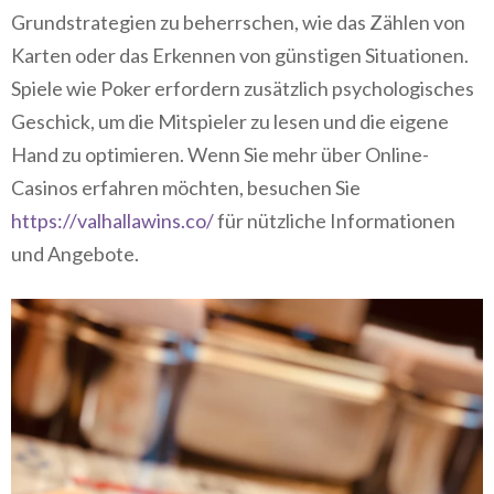
Grundstrategien zu beherrschen, wie das Zählen von
Karten oder das Erkennen von günstigen Situationen.
Spiele wie Poker erfordern zusätzlich psychologisches
Geschick, um die Mitspieler zu lesen und die eigene
Hand zu optimieren. Wenn Sie mehr über Online-
Casinos erfahren möchten, besuchen Sie
https://valhallawins.co/
für nützliche Informationen
und Angebote.