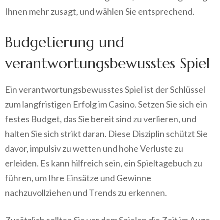
Ihnen mehr zusagt, und wählen Sie entsprechend.
Budgetierung und
verantwortungsbewusstes Spiel
Ein verantwortungsbewusstes Spiel ist der Schlüssel
zum langfristigen Erfolg im Casino. Setzen Sie sich ein
festes Budget, das Sie bereit sind zu verlieren, und
halten Sie sich strikt daran. Diese Disziplin schützt Sie
davor, impulsiv zu wetten und hohe Verluste zu
erleiden. Es kann hilfreich sein, ein Spieltagebuch zu
führen, um Ihre Einsätze und Gewinne
nachzuvollziehen und Trends zu erkennen.
Zusätzlich sollten Sie vor dem Spielen die Zeit im Auge