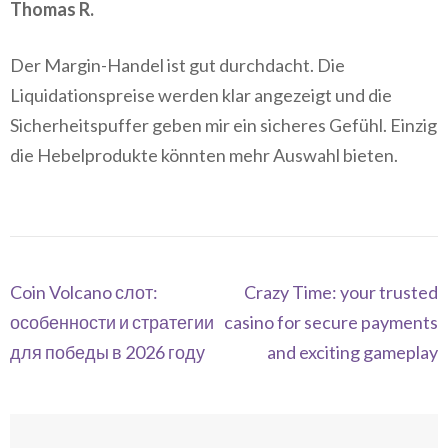
Thomas R.
Der Margin-Handel ist gut durchdacht. Die
Liquidationspreise werden klar angezeigt und die
Sicherheitspuffer geben mir ein sicheres Gefühl. Einzig
die Hebelprodukte könnten mehr Auswahl bieten.
Navegación
Coin Volcano слот:
Crazy Time: your trusted
de
особенности и стратегии
casino for secure payments
entradas
для победы в 2026 году
and exciting gameplay