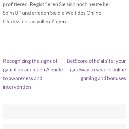
profitieren. Registrieren Sie sich noch heute bei
SpinsUP und erleben Sie die Welt des Online-
Glücksspiels in vollen Zügen.
Navegación
Recognizing the signs of
BetScore official site: your
de
gambling addiction A guide
gateway to secure online
entradas
to awareness and
gaming and bonuses
intervention