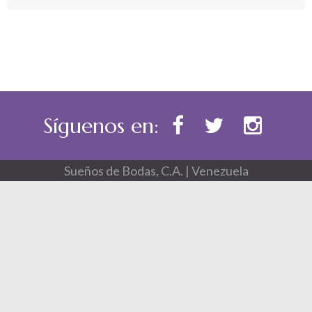
Síguenos en:
Sueños de Bodas, C.A. | Venezuela