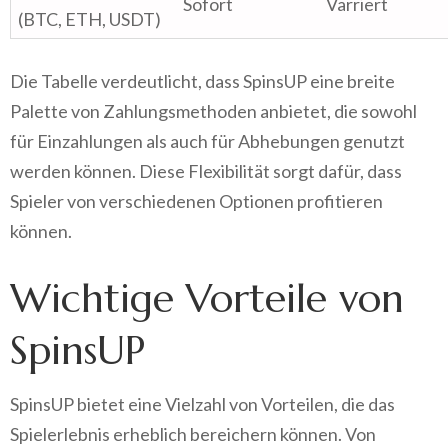
Sofort
Varriert
(BTC, ETH, USDT)
Die Tabelle verdeutlicht, dass SpinsUP eine breite
Palette von Zahlungsmethoden anbietet, die sowohl
für Einzahlungen als auch für Abhebungen genutzt
werden können. Diese Flexibilität sorgt dafür, dass
Spieler von verschiedenen Optionen profitieren
können.
Wichtige Vorteile von
SpinsUP
SpinsUP bietet eine Vielzahl von Vorteilen, die das
Spielerlebnis erheblich bereichern können. Von