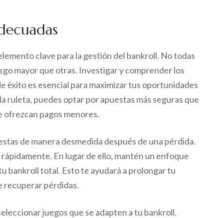
adecuadas
elemento clave para la gestión del bankroll. No todas
iesgo mayor que otras. Investigar y comprender los
de éxito es esencial para maximizar tus oportunidades
la ruleta, puedes optar por apuestas más seguras que
ue ofrezcan pagos menores.
estas de manera desmedida después de una pérdida.
ll rápidamente. En lugar de ello, mantén un enfoque
u bankroll total. Esto te ayudará a prolongar tu
e recuperar pérdidas.
eleccionar juegos que se adapten a tu bankroll.