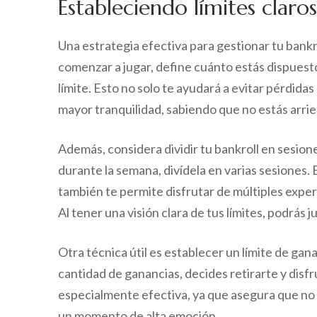
Estableciendo límites claros
Una estrategia efectiva para gestionar tu bankr
comenzar a jugar, define cuánto estás dispuest
límite. Esto no solo te ayudará a evitar pérdidas
mayor tranquilidad, sabiendo que no estás arri
Además, considera dividir tu bankroll en sesione
durante la semana, divídela en varias sesiones. E
también te permite disfrutar de múltiples exper
Al tener una visión clara de tus límites, podrás
Otra técnica útil es establecer un límite de gana
cantidad de ganancias, decides retirarte y disfr
especialmente efectiva, ya que asegura que no 
un momento de alta emoción.