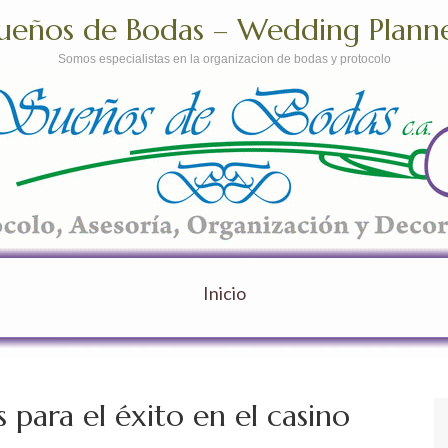
ueños de Bodas – Wedding Plann
Somos especialistas en la organizacion de bodas y protocolo
Inicio
 para el éxito en el casino