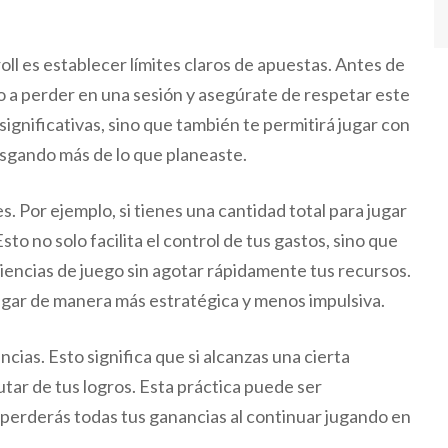
oll es establecer límites claros de apuestas. Antes de
o a perder en una sesión y asegúrate de respetar este
 significativas, sino que también te permitirá jugar con
esgando más de lo que planeaste.
s. Por ejemplo, si tienes una cantidad total para jugar
sto no solo facilita el control de tus gastos, sino que
iencias de juego sin agotar rápidamente tus recursos.
 jugar de manera más estratégica y menos impulsiva.
ncias. Esto significa que si alcanzas una cierta
utar de tus logros. Esta práctica puede ser
perderás todas tus ganancias al continuar jugando en