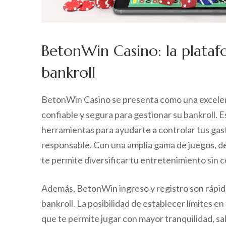
BetonWin Casino: la plataf
bankroll
BetonWin Casino se presenta como una excelen
confiable y segura para gestionar su bankroll. 
herramientas para ayudarte a controlar tus gast
responsable. Con una amplia gama de juegos, 
te permite diversificar tu entretenimiento sin
Además, BetonWin ingreso y registro son rápidos 
bankroll. La posibilidad de establecer límites 
que te permite jugar con mayor tranquilidad, sa