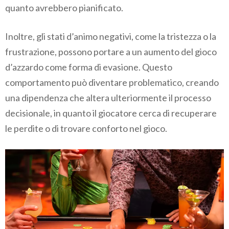
quanto avrebbero pianificato.
Inoltre, gli stati d’animo negativi, come la tristezza o la
frustrazione, possono portare a un aumento del gioco
d’azzardo come forma di evasione. Questo
comportamento può diventare problematico, creando
una dipendenza che altera ulteriormente il processo
decisionale, in quanto il giocatore cerca di recuperare
le perdite o di trovare conforto nel gioco.