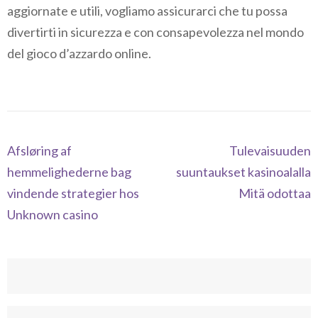
aggiornate e utili, vogliamo assicurarci che tu possa
divertirti in sicurezza e con consapevolezza nel mondo
del gioco d’azzardo online.
Navegación
Afsløring af
Tulevaisuuden
de
hemmelighederne bag
suuntaukset kasinoalalla
entradas
vindende strategier hos
Mitä odottaa
Unknown casino