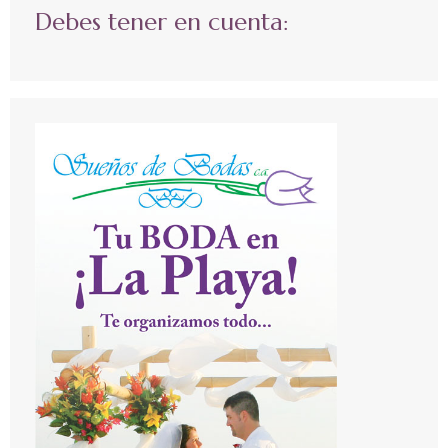
Debes tener en cuenta: