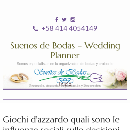
+58 414 4054149
Sueños de Bodas – Wedding
Planner
Somos especialistas en la organizacion de bodas y protocolo
Inicio
Giochi d'azzardo quali sono le
influenze sociali sulle decisioni