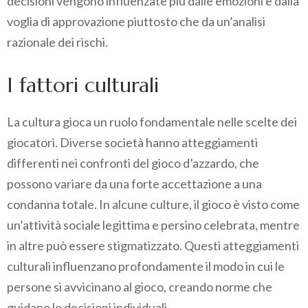
decisioni vengono influenzate più dalle emozioni e dalla
voglia di approvazione piuttosto che da un’analisi
razionale dei rischi.
I fattori culturali
La cultura gioca un ruolo fondamentale nelle scelte dei
giocatori. Diverse società hanno atteggiamenti
differenti nei confronti del gioco d’azzardo, che
possono variare da una forte accettazione a una
condanna totale. In alcune culture, il gioco è visto come
un’attività sociale legittima e persino celebrata, mentre
in altre può essere stigmatizzato. Questi atteggiamenti
culturali influenzano profondamente il modo in cui le
persone si avvicinano al gioco, creando norme che
guidano le decisioni individuali.