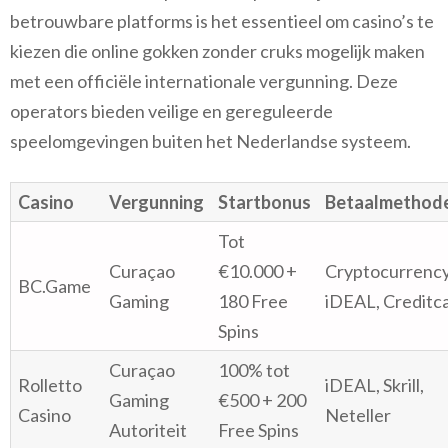
betrouwbare platforms is het essentieel om casino’s te
kiezen die online gokken zonder cruks mogelijk maken
met een officiële internationale vergunning. Deze
operators bieden veilige en gereguleerde
speelomgevingen buiten het Nederlandse systeem.
Casino
Vergunning
Startbonus
Betaalmethod
Tot
Curaçao
€10.000 +
Cryptocurrency
BC.Game
Gaming
180 Free
iDEAL, Creditc
Spins
Curaçao
100% tot
Rolletto
iDEAL, Skrill,
Gaming
€500 + 200
Casino
Neteller
Autoriteit
Free Spins