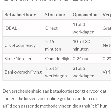
Betaalmethode
Stortduur
Opnameduur
Ver
1 tot 3
iDEAL
Direct
Grat
werkdagen
5-15
10 tot 30
Cryptocurrency
Net
minuten
minuten
Skrill/Neteller
Onmiddellijk
0-24 uur
0-2
1 tot 3
3 tot 5
Bankoverschrijving
Vari
werkdagen
werkdagen
De verscheidenheid aan betaalopties zorgt ervoor dat
spelers die kiezen voor online gokken zonder cruks
altijd een passende methode vinden die aansluit bij hun