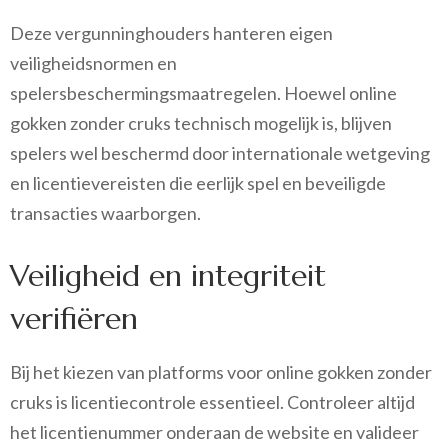
Deze vergunninghouders hanteren eigen
veiligheidsnormen en
spelersbeschermingsmaatregelen. Hoewel online
gokken zonder cruks technisch mogelijk is, blijven
spelers wel beschermd door internationale wetgeving
en licentievereisten die eerlijk spel en beveiligde
transacties waarborgen.
Veiligheid en integriteit
verifiëren
Bij het kiezen van platforms voor online gokken zonder
cruks is licentiecontrole essentieel. Controleer altijd
het licentienummer onderaan de website en valideer