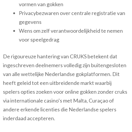
vormen van gokken
Privacybezwaren over centrale registratie van
gegevens
Wens om zelf verantwoordelijkheid te nemen
voor speelgedrag
De rigoureuze hantering van CRUKS betekent dat
ingeschreven deelnemers volledig zijn buitengesloten
van alle wettelijke Nederlandse gokplatformen. Dit
heeft geleid tot een uitbreidende markt waarbij
spelers opties zoeken voor online gokken zonder cruks
via internationale casino’s met Malta, Curaçao of
andere erkende licenties die Nederlandse spelers
inderdaad accepteren.