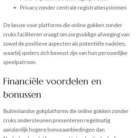
Privacy zonder centrale registratiesystemen
De keuze voor platforms die online gokken zonder
cruks faciliteren vraagt om zorgvuldige afweging van
zowel de positieve aspecten als potentiële nadelen,
waarbij spelers zich bewust zijn van hun persoonlijke
speelpatroon.
Financiële voordelen en
bonussen
Buitenlandse gokplatforms die online gokken zonder
cruks ondersteunen presenteren regelmatig
aanzienlijk hogere bonusaanbiedingen dan