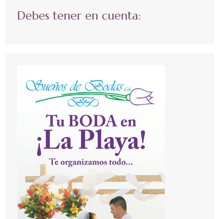
Debes tener en cuenta: