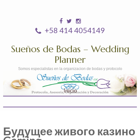
+58 414 4054149
Sueños de Bodas – Wedding
Planner
Somos especialistas en la organizacion de bodas y protocolo
Inicio
Будущее живого казино