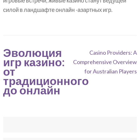
игровые встречи, живые казино станут ведущей
силой в ландшафте онлайн -азартных игр.
Эволюция
Navegación
Casino Providers: A
игр казино:
de
Comprehensive Overview
от
entradas
for Australian Players
традиционного
до онлайн