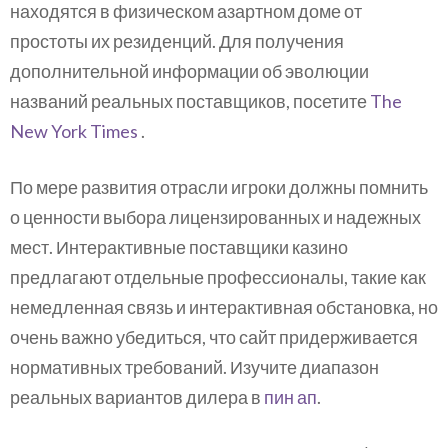
находятся в физическом азартном доме от
простоты их резиденций. Для получения
дополнительной информации об эволюции
названий реальных поставщиков, посетите
The
New York Times
.
По мере развития отрасли игроки должны помнить
о ценности выбора лицензированных и надежных
мест. Интерактивные поставщики казино
предлагают отдельные профессионалы, такие как
немедленная связь и интерактивная обстановка, но
очень важно убедиться, что сайт придерживается
нормативных требований. Изучите диапазон
реальных вариантов дилера в
пин ап
.