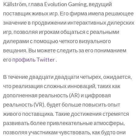
Källström, глава Evolution Gaming, ведущий
поставщик живых игр. Его фирма имела решающее
значение в продвижении интерактивных дилерских
игр, позволяя игрокам общаться с реальными
дилерами с помощью четкого визуального
вещания. Вы можете следить за его пониманием
его
профиль Twitter
.
В течение двадцати двадцати четырех, ожидается,
что реализация сложных инноваций, таких как
дополненная реальность (AR) и цифровая
реальность (VR), будет больше повысить опыт
живого поставщика. Такие достижения стремятся
развивать более привлекательные атмосферы,
позволяя участникам чувствовать, как будто они