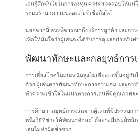
เล่นรู้สึกมั่นใจในการลงทุน ควรตรวจสอบให้แน่
ระบบรักษาความปลอดภัยที่เชื่อถือได้
นอกจากนี้ ควรพิจารณาถึงบริการลูกค้าและการ
เพื่อให้มั่นใจว่าผู้เล่นจะได้รับการดูแลอย่างท
พัฒนาทักษะและกลยุทธ์การเ
การเสี่ยงโชคในเกมพนันสูงไม่เพียงแต่ขึ้นอยู่กับ
ด้วย ผู้เล่นควรพัฒนาทักษะการอ่านเกม และการ
ทำความเข้าใจในแนวทางการเล่นที่มีคุณภาพจะส
การศึกษากลยุทธ์การเล่นจากผู้เล่นที่มีประสบการณ
หนึ่งวิธีที่ช่วยให้พัฒนาทักษะได้อย่างมีประสิท
เล่นไม่ทำผิดซ้ำซาก