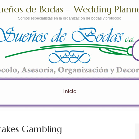
ueños de Bodas – Wedding Plann
Somos especialistas en la organizacion de bodas y protocolo
Inicio
takes Gambling