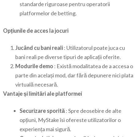
standarde riguroase pentru operatorii
platformelor de betting.
Opțiunile de acces la jocuri
Jucând cu bani reali
: Utilizatorul poate juca cu
bani reali pe diverse tipuri de aplicații oferite.
Modurile demo
: Există modalitatea de a accesa o
parte din același mod, dar fără depunere nici plata
virtuală necesară.
Vantaje și limitări ale platformei
Securizare sporită
: Spre deosebire de alte
opțiuni, MyStake îsi ofereste utilizatorilor o
experiența mai sigură.