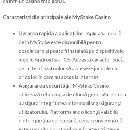
ca într-un casino tradițional.
Caracteristicile principale ale MyStake Casino
Livrarea rapidă a aplicațiilor
: Aplicația mobilă
de la MyStake este disponibilă pentru
descărcare și poate fi instalată pe dispozitivele
mobile Android sau iOS. Această caracteristică
permite utilizatorilor să acceseze jocurile din
orice loc în care au acces la internet.
Asigurarea securității
: MyStake Casino
utilizează tehnologia de ultimă generație pentru
a asigura integritatea informațiilor și siguranța
utilizatorului. Platforma are o licență valabilă
dintr-o juriștia europeană, ceea ce însemnă că
este supusă unor standarde foarte stricte de