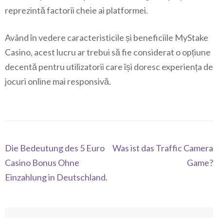
reprezintă factorii cheie ai platformei.
Având în vedere caracteristicile și beneficiile MyStake
Casino, acest lucru ar trebui să fie considerat o opțiune
decentă pentru utilizatorii care își doresc experiența de
jocuri online mai responsivă.
Navegación
Die Bedeutung des 5 Euro
Was ist das Traffic Camera
de
Casino Bonus Ohne
Game?
entradas
Einzahlung in Deutschland.