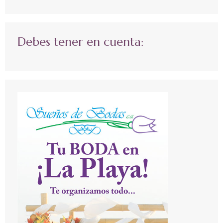
Debes tener en cuenta: