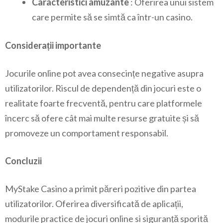
Caracteristici amuzante
: Oferirea unui sistem
care permite să se simtă ca într-un casino.
Considerații importante
Jocurile online pot avea consecințe negative asupra
utilizatorilor. Riscul de dependență din jocuri este o
realitate foarte frecventă, pentru care platformele
încerc să ofere cât mai multe resurse gratuite și să
promoveze un comportament responsabil.
Concluzii
MyStake Casino a primit păreri pozitive din partea
utilizatorilor. Oferirea diversificată de aplicații,
modurile practice de jocuri online si siguranță sporită