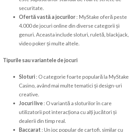
securitate.
Ofertă vastă a jocurilor
: MyStake oferă peste
4.000 de jocuri online din diverse categorii și
genuri. Aceasta include sloturi, ruletă, blackjack,
video poker și multe altele.
Tipurile sau variantele de jocuri
Sloturi
: O categorie foarte populară la MyStake
Casino, având mai multe tematici și design-uri
creative.
Jocuri live
: O variantă a sloturilor în care
utilizatorii pot interacționa cu alți jucători și
dealerii din timp real.
Baccarat
: Un joc popular de cartofi, similar cu