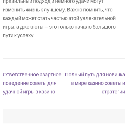
правильный подход и немного удачи могут
изменить жизнь к лучшему. Важно помнить, что
каждый может стать частью этой увлекательной
игры, а джекпоты — это только начало большого
пути к успеху.
Navegación
Ответственное азартное
Полный путь для новичка
de
поведение советы для
в мире казино советы и
entradas
удачной игры в казино
стратегии