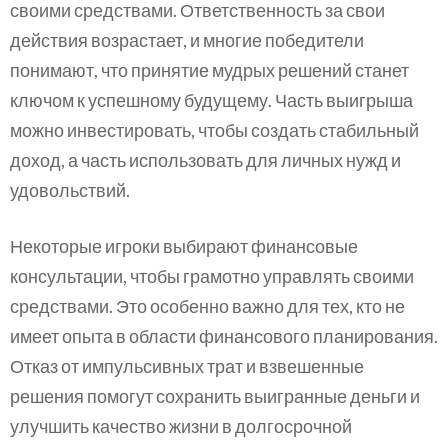
своими средствами. Ответственность за свои
действия возрастает, и многие победители
понимают, что принятие мудрых решений станет
ключом к успешному будущему. Часть выигрыша
можно инвестировать, чтобы создать стабильный
доход, а часть использовать для личных нужд и
удовольствий.
Некоторые игроки выбирают финансовые
консультации, чтобы грамотно управлять своими
средствами. Это особенно важно для тех, кто не
имеет опыта в области финансового планирования.
Отказ от импульсивных трат и взвешенные
решения помогут сохранить выигранные деньги и
улучшить качество жизни в долгосрочной