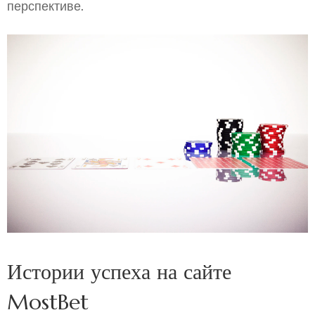
перспективе.
Истории успеха на сайте
MostBet