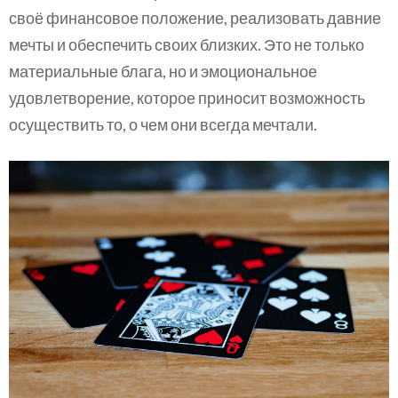
своё финансовое положение, реализовать давние
мечты и обеспечить своих близких. Это не только
материальные блага, но и эмоциональное
удовлетворение, которое приносит возможность
осуществить то, о чем они всегда мечтали.