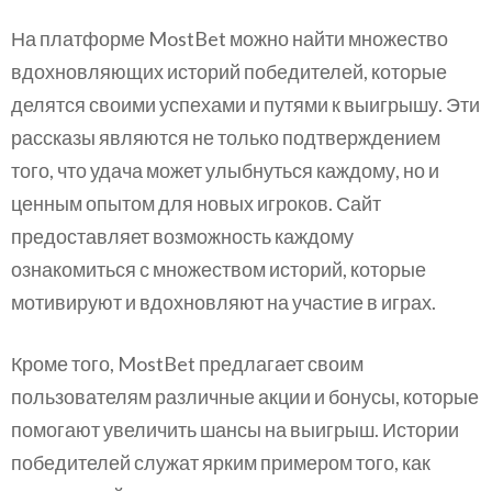
На платформе MostBet можно найти множество
вдохновляющих историй победителей, которые
делятся своими успехами и путями к выигрышу. Эти
рассказы являются не только подтверждением
того, что удача может улыбнуться каждому, но и
ценным опытом для новых игроков. Сайт
предоставляет возможность каждому
ознакомиться с множеством историй, которые
мотивируют и вдохновляют на участие в играх.
Кроме того, MostBet предлагает своим
пользователям различные акции и бонусы, которые
помогают увеличить шансы на выигрыш. Истории
победителей служат ярким примером того, как