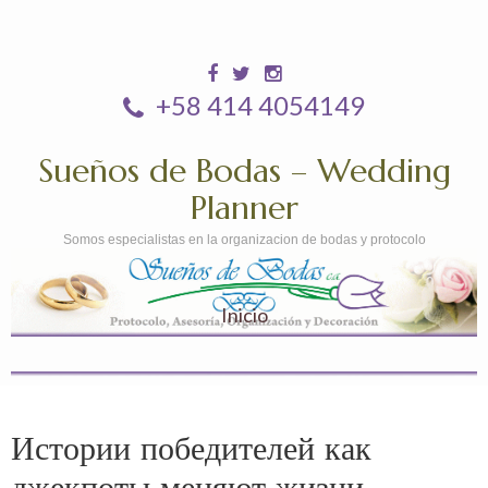
+58 414 4054149
Sueños de Bodas – Wedding
Planner
Somos especialistas en la organizacion de bodas y protocolo
Inicio
Истории победителей как
джекпоты меняют жизни