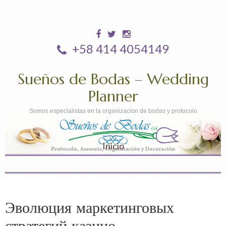
+58 414 4054149
Sueños de Bodas – Wedding
Planner
Somos especialistas en la organizacion de bodas y protocolo
Inicio
Эволюция маркетинговых
стратегий казино