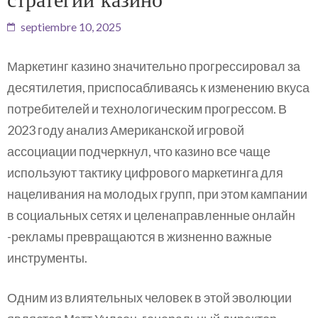
septiembre 10, 2025
Маркетинг казино значительно прогрессировал за
десятилетия, приспосабливаясь к изменению вкуса
потребителей и технологическим прогрессом. В
2023 году анализ Американской игровой
ассоциации подчеркнул, что казино все чаще
используют тактику цифрового маркетинга для
нацеливания на молодых групп, при этом кампании
в социальных сетях и целенаправленные онлайн
-рекламы превращаются в жизненно важные
инструменты.
Одним из влиятельных человек в этой эволюции