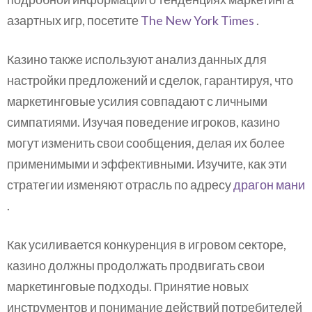
азартных игр, посетите
The New York Times
.
Казино также используют анализ данных для
настройки предложений и сделок, гарантируя, что
маркетинговые усилия совпадают с личными
симпатиями. Изучая поведение игроков, казино
могут изменить свои сообщения, делая их более
применимыми и эффективными. Изучите, как эти
стратегии изменяют отрасль по адресу
драгон мани
.
Как усиливается конкуренция в игровом секторе,
казино должны продолжать продвигать свои
маркетинговые подходы. Принятие новых
инструментов и понимание действий потребителей