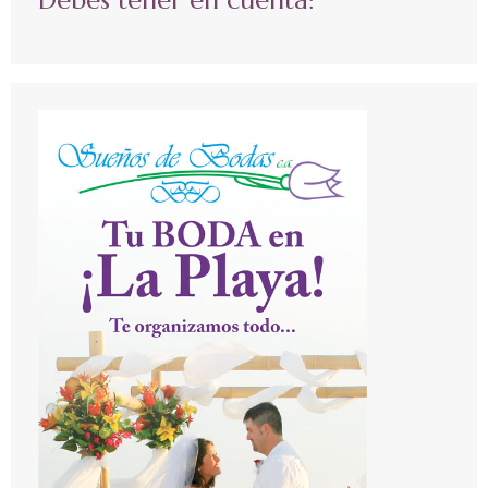
Debes tener en cuenta: