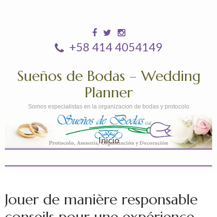
+58 414 4054149
Sueños de Bodas – Wedding
Planner
Somos especialistas en la organizacion de bodas y protocolo
Inicio
Jouer de manière responsable
conseils pour une expérience