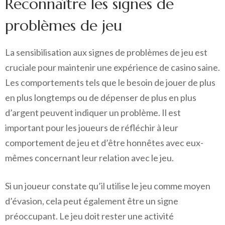
Reconnaître les signes de
problèmes de jeu
La sensibilisation aux signes de problèmes de jeu est
cruciale pour maintenir une expérience de casino saine.
Les comportements tels que le besoin de jouer de plus
en plus longtemps ou de dépenser de plus en plus
d’argent peuvent indiquer un problème. Il est
important pour les joueurs de réfléchir à leur
comportement de jeu et d’être honnêtes avec eux-
mêmes concernant leur relation avec le jeu.
Si un joueur constate qu’il utilise le jeu comme moyen
d’évasion, cela peut également être un signe
préoccupant. Le jeu doit rester une activité