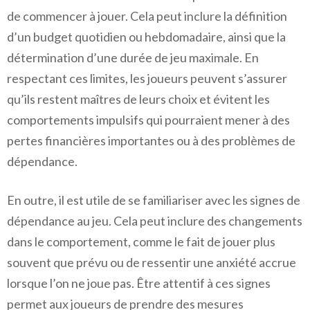
de commencer à jouer. Cela peut inclure la définition
d’un budget quotidien ou hebdomadaire, ainsi que la
détermination d’une durée de jeu maximale. En
respectant ces limites, les joueurs peuvent s’assurer
qu’ils restent maîtres de leurs choix et évitent les
comportements impulsifs qui pourraient mener à des
pertes financières importantes ou à des problèmes de
dépendance.
En outre, il est utile de se familiariser avec les signes de
dépendance au jeu. Cela peut inclure des changements
dans le comportement, comme le fait de jouer plus
souvent que prévu ou de ressentir une anxiété accrue
lorsque l’on ne joue pas. Être attentif à ces signes
permet aux joueurs de prendre des mesures