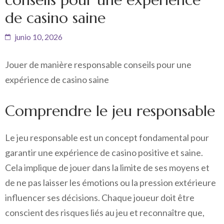
de casino saine
junio 10, 2026
Jouer de manière responsable conseils pour une
expérience de casino saine
Comprendre le jeu responsable
Le jeu responsable est un concept fondamental pour
garantir une expérience de casino positive et saine.
Cela implique de jouer dans la limite de ses moyens et
de ne pas laisser les émotions ou la pression extérieure
influencer ses décisions. Chaque joueur doit être
conscient des risques liés au jeu et reconnaître que,