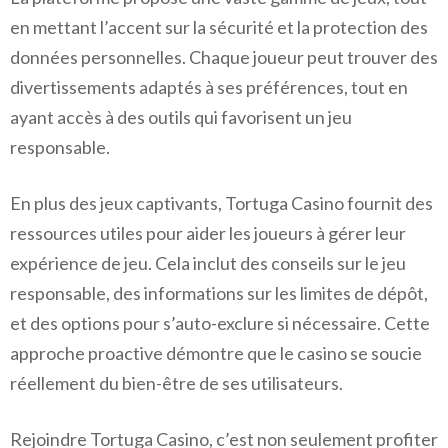
en mettant l’accent sur la sécurité et la protection des
données personnelles. Chaque joueur peut trouver des
divertissements adaptés à ses préférences, tout en
ayant accès à des outils qui favorisent un jeu
responsable.
En plus des jeux captivants, Tortuga Casino fournit des
ressources utiles pour aider les joueurs à gérer leur
expérience de jeu. Cela inclut des conseils sur le jeu
responsable, des informations sur les limites de dépôt,
et des options pour s’auto-exclure si nécessaire. Cette
approche proactive démontre que le casino se soucie
réellement du bien-être de ses utilisateurs.
Rejoindre Tortuga Casino, c’est non seulement profiter