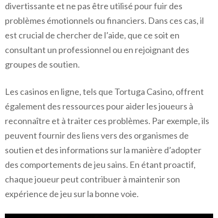
divertissante et ne pas être utilisé pour fuir des
problèmes émotionnels ou financiers. Dans ces cas, il
est crucial de chercher de l’aide, que ce soit en
consultant un professionnel ou en rejoignant des
groupes de soutien.
Les casinos en ligne, tels que Tortuga Casino, offrent
également des ressources pour aider les joueurs à
reconnaître et à traiter ces problèmes. Par exemple, ils
peuvent fournir des liens vers des organismes de
soutien et des informations sur la manière d’adopter
des comportements de jeu sains. En étant proactif,
chaque joueur peut contribuer à maintenir son
expérience de jeu sur la bonne voie.