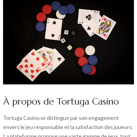
À propos de Tortuga Casino
Tortuga Casino se distingue par son engagement
envers le jeu responsable et la satisfaction des joueurs.
La plateforme propose une vaste gamme de jeux, tout