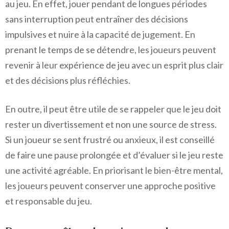
au jeu. En effet, jouer pendant de longues périodes
sans interruption peut entraîner des décisions
impulsives et nuire à la capacité de jugement. En
prenant le temps de se détendre, les joueurs peuvent
revenir à leur expérience de jeu avec un esprit plus clair
et des décisions plus réfléchies.
En outre, il peut être utile de se rappeler que le jeu doit
rester un divertissement et non une source de stress.
Si un joueur se sent frustré ou anxieux, il est conseillé
de faire une pause prolongée et d’évaluer si le jeu reste
une activité agréable. En priorisant le bien-être mental,
les joueurs peuvent conserver une approche positive
et responsable du jeu.