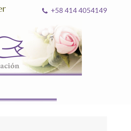
er
+58 414 4054149