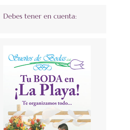
Debes tener en cuenta: