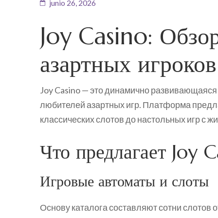
junio 26, 2026
Joy Casino: Обзо
азартных игроков
Joy Casino — это динамично развивающаяся
любителей азартных игр. Платформа предла
классических слотов до настольных игр с 
Что предлагает Joy C
Игровые автоматы и слоты
Основу каталога составляют сотни слотов о