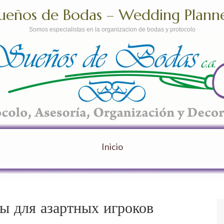
ueños de Bodas – Wedding Plann
Somos especialistas en la organizacion de bodas y protocolo
Inicio
ы для азартных игроков