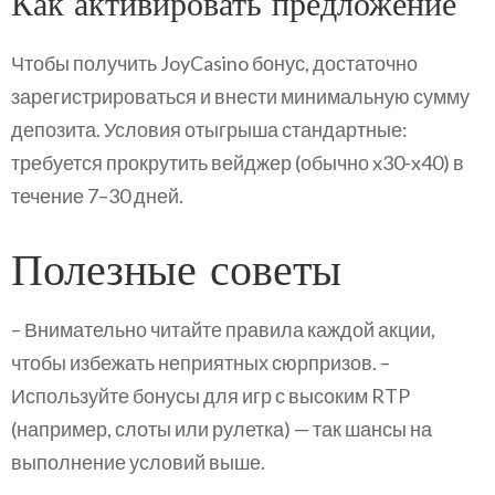
Как активировать предложение
Чтобы получить JoyCasino бонус, достаточно
зарегистрироваться и внести минимальную сумму
депозита. Условия отыгрыша стандартные:
требуется прокрутить вейджер (обычно x30-x40) в
течение 7–30 дней.
Полезные советы
– Внимательно читайте правила каждой акции,
чтобы избежать неприятных сюрпризов. –
Используйте бонусы для игр с высоким RTP
(например, слоты или рулетка) — так шансы на
выполнение условий выше.