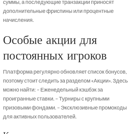
суммы, а последующие транзакции приносят
дополнительные фриспины или процентные
начисления.
Особые акции для
постоянных игроков
Платформа регулярно обновляет список бонусов,
поэтому стоит следить за разделом «Акции». Здесь
можно найти: – Еженедельный кэшбэк за
проигранные ставки. – Турниры с крупными
призовыми фондами. – Эксклюзивные промокоды
для активных пользователей.