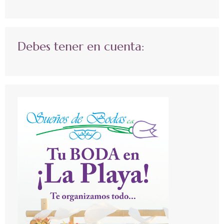
Debes tener en cuenta: