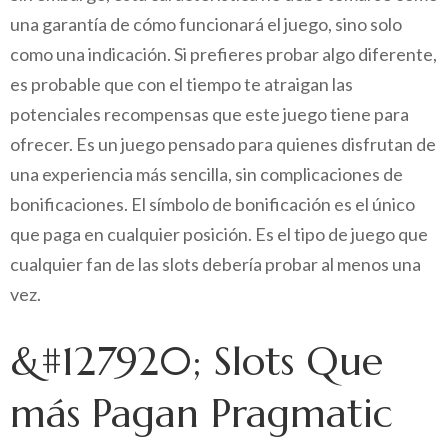
una garantía de cómo funcionará el juego, sino solo
como una indicación. Si prefieres probar algo diferente,
es probable que con el tiempo te atraigan las
potenciales recompensas que este juego tiene para
ofrecer. Es un juego pensado para quienes disfrutan de
una experiencia más sencilla, sin complicaciones de
bonificaciones. El símbolo de bonificación es el único
que paga en cualquier posición. Es el tipo de juego que
cualquier fan de las slots debería probar al menos una
vez.
&#127920; Slots Que
más Pagan Pragmatic