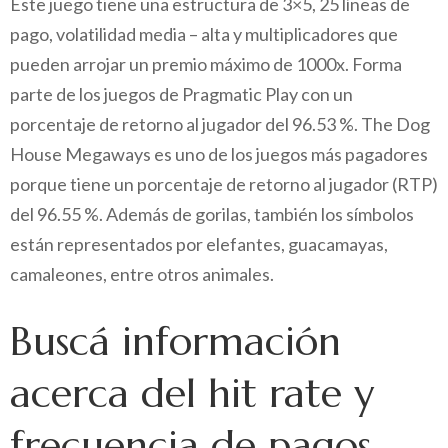
Este juego tiene una estructura de 3×5, 25 líneas de
pago, volatilidad media – alta y multiplicadores que
pueden arrojar un premio máximo de 1000x. Forma
parte de los juegos de Pragmatic Play con un
porcentaje de retorno al jugador del 96.53 %. The Dog
House Megaways es uno de los juegos más pagadores
porque tiene un porcentaje de retorno al jugador (RTP)
del 96.55 %. Además de gorilas, también los símbolos
están representados por elefantes, guacamayas,
camaleones, entre otros animales.
Buscá información
acerca del hit rate y
frecuencia de pagos