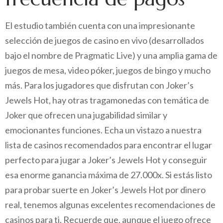
El estudio también cuenta con una impresionante
selección de juegos de casino en vivo (desarrollados
bajo el nombre de Pragmatic Live) y una amplia gama de
juegos de mesa, video póker, juegos de bingo y mucho
más. Para los jugadores que disfrutan con Joker’s
Jewels Hot, hay otras tragamonedas con temática de
Joker que ofrecen una jugabilidad similar y
emocionantes funciones. Echa un vistazo a nuestra
lista de casinos recomendados para encontrar el lugar
perfecto para jugar a Joker’s Jewels Hot y conseguir
esa enorme ganancia máxima de 27.000x. Si estás listo
para probar suerte en Joker’s Jewels Hot por dinero
real, tenemos algunas excelentes recomendaciones de
casinos para ti. Recuerde que, aunque el juego ofrece