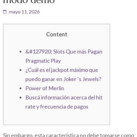
mayo 11, 2026
Content
&#127920; Slots Que más Pagan
Pragmatic Play
¿Cuál es el jackpot máximo que
puedo ganar en Joker ‘s Jewels?
Power of Merlin
Buscá información acerca del hit
rate y frecuencia de pagos
Sin embargo, esta característica no debe tomarse como