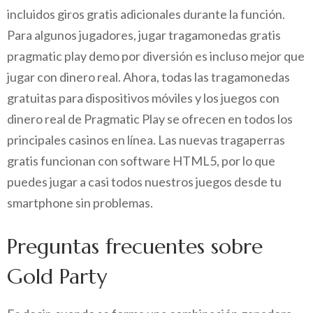
incluidos giros gratis adicionales durante la función.
Para algunos jugadores, jugar tragamonedas gratis
pragmatic play demo por diversión es incluso mejor que
jugar con dinero real. Ahora, todas las tragamonedas
gratuitas para dispositivos móviles y los juegos con
dinero real de Pragmatic Play se ofrecen en todos los
principales casinos en línea. Las nuevas tragaperras
gratis funcionan con software HTML5, por lo que
puedes jugar a casi todos nuestros juegos desde tu
smartphone sin problemas.
Preguntas frecuentes sobre
Gold Party