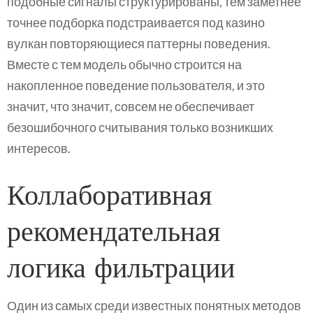
подобные сигналы структурированы, тем заметнее
точнее подборка подстраивается под казино
вулкан повторяющиеся паттерны поведения.
Вместе с тем модель обычно строится на
накопленное поведение пользователя, и это
значит, что значит, совсем не обеспечивает
безошибочного считывания только возникших
интересов.
Коллаборативная
рекомендательная
логика фильтрации
Один из самых среди известных понятных методов