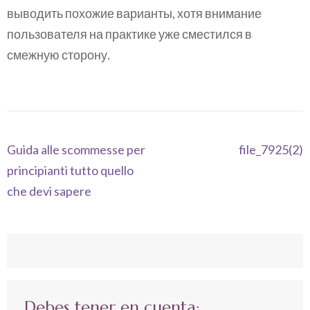
выводить похожие варианты, хотя внимание
пользователя на практике уже сместился в
смежную сторону.
Navegación
Guida alle scommesse per
file_7925(2)
de
principianti tutto quello
entradas
che devi sapere
Debes tener en cuenta: