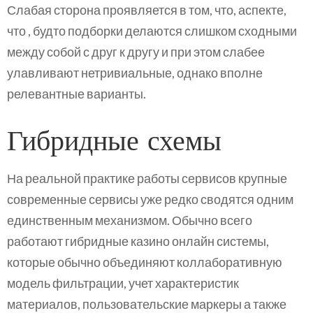
Слабая сторона проявляется в том, что, аспекте,
что , будто подборки делаются слишком сходными
между собой с друг к другу и при этом слабее
улавливают нетривиальные, однако вполне
релевантные варианты.
Гибридные схемы
На реальной практике работы сервисов крупные
современные сервисы уже редко сводятся одним
единственным механизмом. Обычно всего
работают гибридные казино онлайн системы,
которые обычно объединяют коллаборативную
модель фильтрации, учет характеристик
материалов, пользовательские маркеры а также