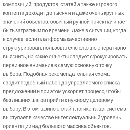
композиций, продуктов, статей а также игрового
контента доходит до тысяч и и даже очень крупных
значений объектов, обычный ручной поиск начинает
быть затратным по времени. Даже в ситуации, когда
в случае, если платформа качественно
структурирован, пользователю сложно оперативно
выяснить, на какие объекты следует сфокусировать
первичное внимание в самую основную точку
выбора. Подобная рекомендательная схема
сводит подобный набор до управляемого списка
предложений и при этом ускоряет процесс, чтобы
без лишних шагов прийти к нужному целевому
выбору. В этом казино онлайн логике такая система
выступает в качестве интеллектуальный уровень
ориентации над большого массива объектов.