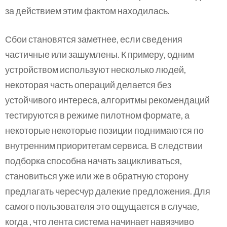
за действием этим фактом находилась.
Сбои становятся заметнее, если сведения
частичные или зашумлены. К примеру, одним
устройством используют несколько людей,
некоторая часть операций делается без
устойчивого интереса, алгоритмы рекомендаций
тестируются в режиме пилотном формате, а
некоторые некоторые позиции поднимаются по
внутренним приоритетам сервиса. В следствии
подборка способна начать зацикливаться,
становиться уже или же в обратную сторону
предлагать чересчур далекие предложения. Для
самого пользователя это ощущается в случае,
когда , что лента система начинает навязчиво