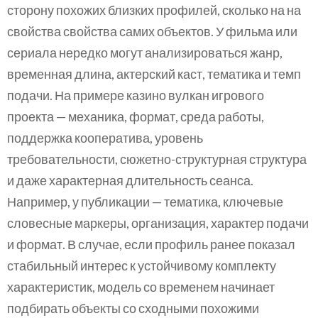
сторону похожих близких профилей, сколько на на
свойства свойства самих объектов. У фильма или
сериала нередко могут анализироваться жанр,
временная длина, актерский каст, тематика и темп
подачи. На примере казино вулкан игрового
проекта — механика, формат, среда работы,
поддержка кооператива, уровень
требовательности, сюжетно-структурная структура
и даже характерная длительность сеанса.
Например, у публикации — тематика, ключевые
словесные маркеры, организация, характер подачи
и формат. В случае, если профиль ранее показал
стабильный интерес к устойчивому комплекту
характеристик, модель со временем начинает
подбирать объекты со сходными похожими