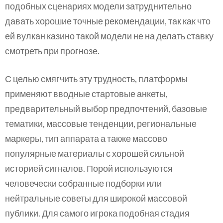
подобных сценариях модели затруднительно
давать хорошие точные рекомендации, так как что
ей вулкан казино такой модели не на делать ставку
смотреть при прогнозе.
С целью смягчить эту трудность, платформы
применяют вводные стартовые анкеты,
предварительный выбор предпочтений, базовые
тематики, массовые тенденции, региональные
маркеры, тип аппарата а также массово
популярные материалы с хорошей сильной
историей сигналов. Порой используются
человечески собранные подборки или
нейтральные советы для широкой массовой
публики. Для самого игрока подобная стадия