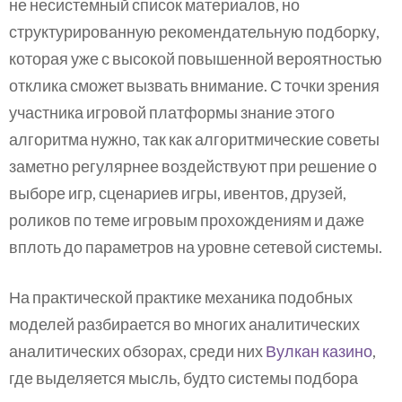
не несистемный список материалов, но
структурированную рекомендательную подборку,
которая уже с высокой повышенной вероятностью
отклика сможет вызвать внимание. С точки зрения
участника игровой платформы знание этого
алгоритма нужно, так как алгоритмические советы
заметно регулярнее воздействуют при решение о
выборе игр, сценариев игры, ивентов, друзей,
роликов по теме игровым прохождениям и даже
вплоть до параметров на уровне сетевой системы.
На практической практике механика подобных
моделей разбирается во многих аналитических
аналитических обзорах, среди них
Вулкан казино
,
где выделяется мысль, будто системы подбора