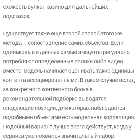
схожесть вулкан казино для дальнейших
подсказок.
Существует также еще второй способ этого же
метода — сопоставление самих объектов. Если
одинаковые и данные самые аккаунты регулярно
потребляют определенные ролики либо видео
вместе, модель начинает оценивать такие единицы
контента ассоциированными. В таком случае вслед
за конкретного контентного блока в
рекомендательной подборке выводятся
следующие позиции, для которых наблюдается
подобными объектами есть модельная корреляция.
Подобный вариант лучше всего действует, когда у
сервиса уже появился значительный набор