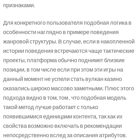
признаками.
Для конкретного пользователя подобная логика в
особенности наглядно в примере поведения
жанровой структуры. В случае, если в накопленной
истории поведения встречаются чаще тактические
проекты, платформа обычно поднимет близкие
позиции, в том числе если при этом эти игры на
данный момент не успели стать вулкан казино
оказались широко массово заметными. Плюс этого
подхода видно в том, том , что подобная модель
такой метод лучше работает с только
появившимися единицами контента, так как их
свойства возможно включать в рекомендации
непосредственно вслед за описания атрибутов.