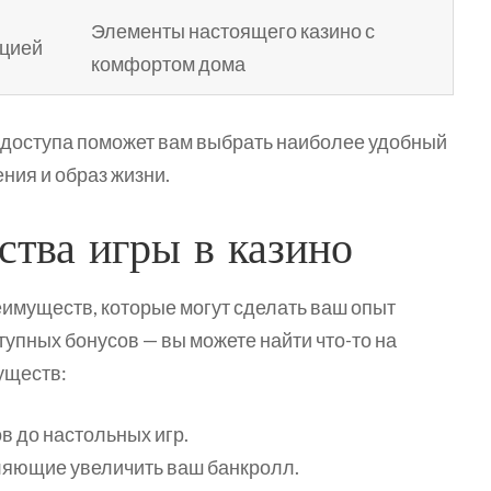
Элементы настоящего казино с
яцией
комфортом дома
доступа поможет вам выбрать наиболее удобный
ния и образ жизни.
тва игры в казино
еимуществ, которые могут сделать ваш опыт
упных бонусов — вы можете найти что-то на
уществ:
в до настольных игр.
ляющие увеличить ваш банкролл.