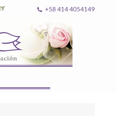
er
+58 414 4054149