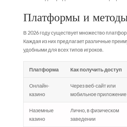
Платформы и методы 
В 2026 году существует множество платформ 
Каждая из них предлагает различные преиму
удобными для всех типов игроков.
Платформа
Как получить доступ
Онлайн-
Через веб-сайт или
казино
мобильное приложение
Наземные
Лично, в физическом
казино
заведении