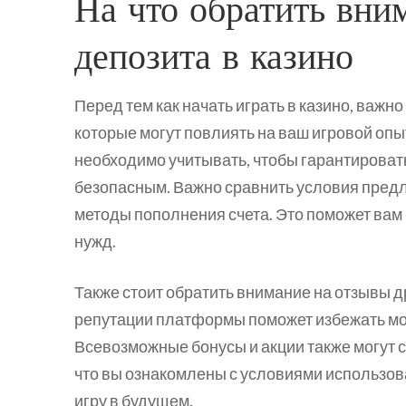
На что обратить вни
депозита в казино
Перед тем как начать играть в казино, важн
которые могут повлиять на ваш игровой оп
необходимо учитывать, чтобы гарантироват
безопасным. Важно сравнить условия предл
методы пополнения счета. Это поможет ва
нужд.
Также стоит обратить внимание на отзывы д
репутации платформы поможет избежать мо
Всевозможные бонусы и акции также могут 
что вы ознакомлены с условиями использова
игру в будущем.