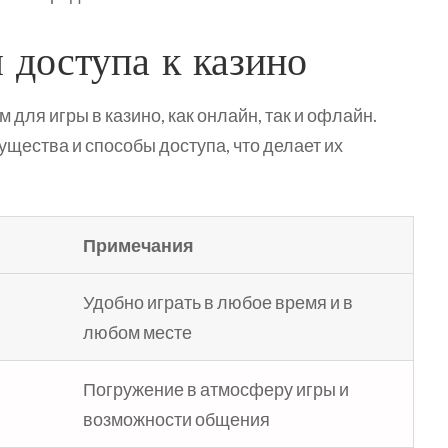
доступа к казино
для игры в казино, как онлайн, так и офлайн.
щества и способы доступа, что делает их
Примечания
Удобно играть в любое время и в
любом месте
Погружение в атмосферу игры и
возможности общения