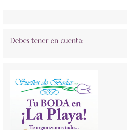
Debes tener en cuenta: