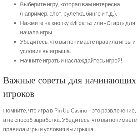
Выберите игру, которая вам интересна
(например, слот, рулетка, бинго и т.д.).
Нажмите на кнопку «Играть» или «Старт» для
начала игры.
Убедитесь, что вы понимаете правила игры и
условия выигрыша.
Начните играть и наслаждайтесь игрой!
Важные советы для начинающих
игроков
Помните, что игра в Pin Up Casino – это развлечение,
а не способ заработка. Убедитесь, что вы понимаете
правила игры и условия выигрыша.