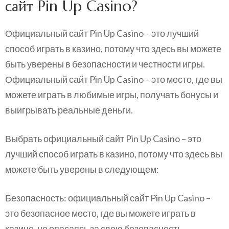
сайт Pin Up Casino?
Официальный сайт Pin Up Casino – это лучший
способ играть в казино, потому что здесь вы можете
быть уверены в безопасности и честности игры.
Официальный сайт Pin Up Casino – это место, где вы
можете играть в любимые игры, получать бонусы и
выигрывать реальные деньги.
Выбрать официальный сайт Pin Up Casino – это
лучший способ играть в казино, потому что здесь вы
можете быть уверены в следующем:
Безопасность: официальный сайт Pin Up Casino –
это безопасное место, где вы можете играть в
казино, не опасаясь за свою безопасность.