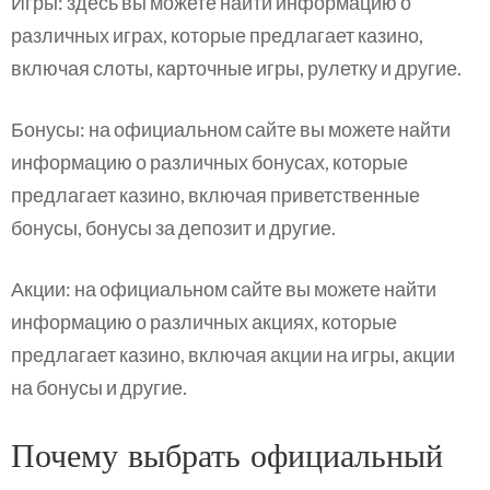
Игры: здесь вы можете найти информацию о
различных играх, которые предлагает казино,
включая слоты, карточные игры, рулетку и другие.
Бонусы: на официальном сайте вы можете найти
информацию о различных бонусах, которые
предлагает казино, включая приветственные
бонусы, бонусы за депозит и другие.
Акции: на официальном сайте вы можете найти
информацию о различных акциях, которые
предлагает казино, включая акции на игры, акции
на бонусы и другие.
Почему выбрать официальный