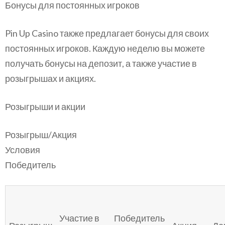
Бонусы для постоянных игроков
Pin Up Casino также предлагает бонусы для своих
постоянных игроков. Каждую неделю вы можете
получать бонусы на депозит, а также участие в
розыгрышах и акциях.
Розыгрыши и акции
Розыгрыш/Акция
Условия
Победитель
Участие в
Победитель