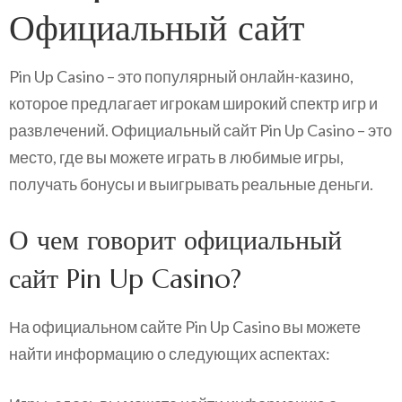
Официальный сайт
Pin Up Casino – это популярный онлайн-казино,
которое предлагает игрокам широкий спектр игр и
развлечений. Официальный сайт Pin Up Casino – это
место, где вы можете играть в любимые игры,
получать бонусы и выигрывать реальные деньги.
О чем говорит официальный
сайт Pin Up Casino?
На официальном сайте Pin Up Casino вы можете
найти информацию о следующих аспектах: