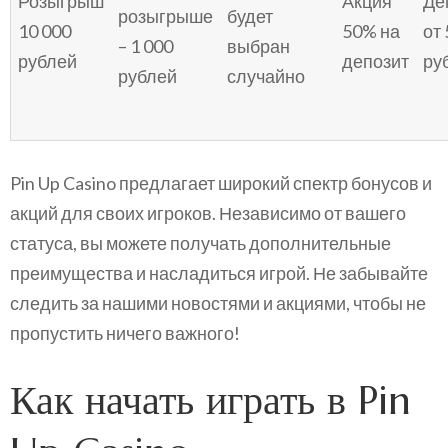
Розыгрыш
Акция
Де
розыгрыше
будет
10 000
50% на
от 
– 1 000
выбран
рублей
депозит
ру
рублей
случайно
Pin Up Casino предлагает широкий спектр бонусов и
акций для своих игроков. Независимо от вашего
статуса, вы можете получать дополнительные
преимущества и насладиться игрой. Не забывайте
следить за нашими новостями и акциями, чтобы не
пропустить ничего важного!
Как начать играть в Pin