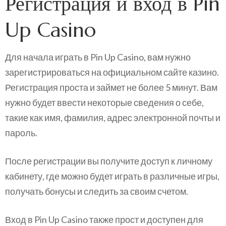
Регистрация и вход в Pin
Up Casino
Для начала играть в Pin Up Casino, вам нужно
зарегистрироваться на официальном сайте казино.
Регистрация проста и займет не более 5 минут. Вам
нужно будет ввести некоторые сведения о себе,
такие как имя, фамилия, адрес электронной почты и
пароль.
После регистрации вы получите доступ к личному
кабинету, где можно будет играть в различные игры,
получать бонусы и следить за своим счетом.
Вход в Pin Up Casino также прост и доступен для