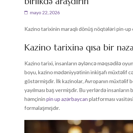
birlikdə araşdırın
mayo 22, 2026
Kazino tarixinin maraqlı dönüş nöqtələri pin-up c
Kazino tarixinə qısa bir nəz
Kazino tarixi, insanların əyləncə məqsədilə oyu
boyu, kazino mədəniyyətinin inkişafı müxtəlif cəm
göstərmişdir. İlk kazinolar, Avropanın müxtəlif
yayılması baş vermişdir. Bu yerlərdə insanların b
həmçinin
pin up azərbaycan
platforması vasitəsi
formalaşmışdır.