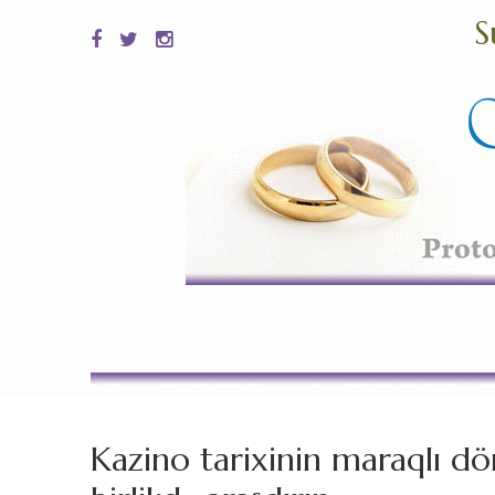
S
Kazino tarixinin maraqlı dön