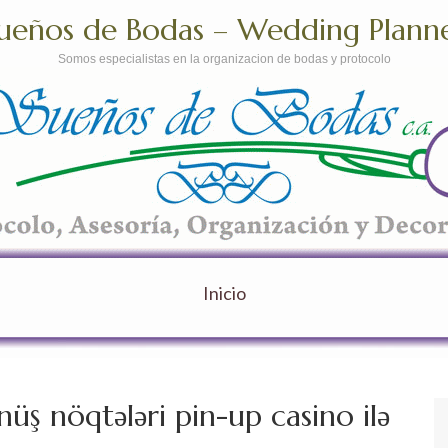
ueños de Bodas – Wedding Plann
Somos especialistas en la organizacion de bodas y protocolo
Inicio
üş nöqtələri pin-up casino ilə