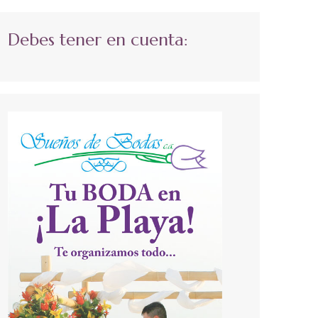
Debes tener en cuenta: