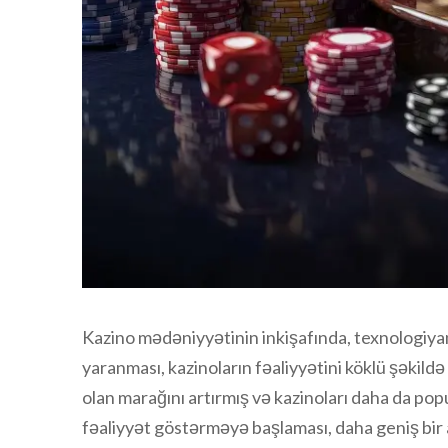
Kazino mədəniyyətinin inkişafında, texnologiya
yaranması, kazinoların fəaliyyətini köklü şəkild
olan marağını artırmış və kazinoları daha da po
fəaliyyət göstərməyə başlaması, daha geniş bir