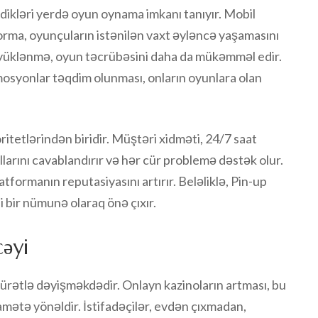
ədikləri yerdə oyun oynama imkanı tanıyır. Mobil
tforma, oyunçuların istənilən vaxt əyləncə yaşamasını
li yüklənmə, oyun təcrübəsini daha da mükəmməl edir.
mosyonlar təqdim olunması, onların oyunlara olan
itetlərindən biridir. Müştəri xidməti, 24/7 saat
llarını cavablandırır və hər cür problemə dəstək olur.
tformanın reputasiyasını artırır. Beləliklə, Pin-up
 bir nümunə olaraq önə çıxır.
əyi
sürətlə dəyişməkdədir. Onlayn kazinoların artması, bu
amətə yönəldir. İstifadəçilər, evdən çıxmadan,