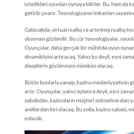
istədikləri oyunları oynaya bilirlər. Bu, həm də
gətirib çıxarır. Texnologiyanın imkanları sayəsi
Gələcəkdə, virtual reallıq və artırılmış reallıq t
olunması gözlənilir. Bu cür texnologiyalar, oyunl
Oyunçular, daha gerçək bir mühitdə oyun oynam
dinamikliyini artıracaq. Yalnız bu deyil, eyni zama
əlaqələrin güclənməsi mümkün olacaq.
Bütün bunlarla yanaşı, kazino mədəniyyətinin 
artır. Oyunçular, yalnız əyləncə deyil, eyni zama
səbəbdən, kazinoların müştəri xidmətinə olan 
amillərdən biri olacaq. Bu yolla, kazino sahəsi
edəcək.