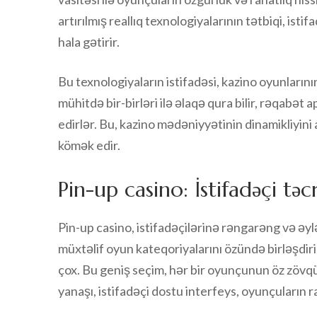
artırılmış reallıq texnologiyalarının tətbiqi, ist
hala gətirir.
Bu texnologiyaların istifadəsi, kazino oyunlarını
mühitdə bir-birləri ilə əlaqə qura bilir, rəqabət a
edirlər. Bu, kazino mədəniyyətinin dinamikliyini
kömək edir.
Pin-up casino: İstifadəçi təc
Pin-up casino, istifadəçilərinə rəngarəng və əyl
müxtəlif oyun kateqoriyalarını özündə birləşdirir
çox. Bu geniş seçim, hər bir oyunçunun öz zövq
yanaşı, istifadəçi dostu interfeys, oyunçuların r