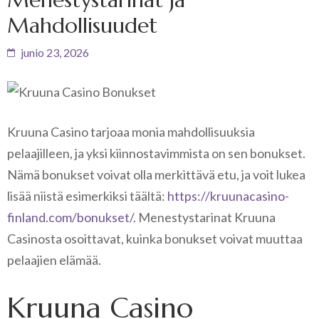
Mahdollisuudet
junio 23, 2026
Kruuna Casino tarjoaa monia mahdollisuuksia
pelaajilleen, ja yksi kiinnostavimmista on sen bonukset.
Nämä bonukset voivat olla merkittävä etu, ja voit lukea
lisää niistä esimerkiksi täältä:
https://kruunacasino-
finland.com/bonukset/
. Menestystarinat Kruuna
Casinosta osoittavat, kuinka bonukset voivat muuttaa
pelaajien elämää.
Kruuna Casino