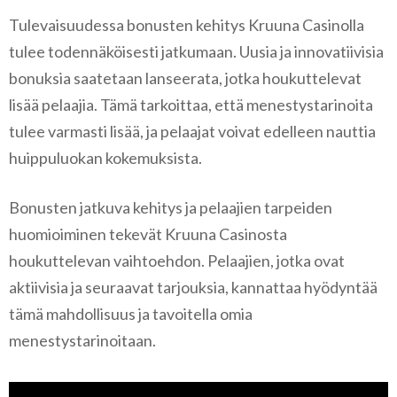
Tulevaisuudessa bonusten kehitys Kruuna Casinolla
tulee todennäköisesti jatkumaan. Uusia ja innovatiivisia
bonuksia saatetaan lanseerata, jotka houkuttelevat
lisää pelaajia. Tämä tarkoittaa, että menestystarinoita
tulee varmasti lisää, ja pelaajat voivat edelleen nauttia
huippuluokan kokemuksista.
Bonusten jatkuva kehitys ja pelaajien tarpeiden
huomioiminen tekevät Kruuna Casinosta
houkuttelevan vaihtoehdon. Pelaajien, jotka ovat
aktiivisia ja seuraavat tarjouksia, kannattaa hyödyntää
tämä mahdollisuus ja tavoitella omia
menestystarinoitaan.