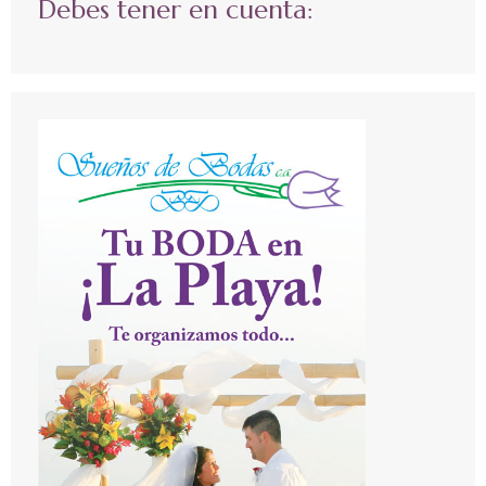
Debes tener en cuenta: