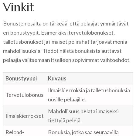
Vinkit
Bonusten osalta on tärkeää, että pelaajat ymmärtävät
eri bonustyypit. Esimerkiksi tervetulobonukset,
talletusbonukset ja ilmaiset pelirahat tarjoavat monia
mahdollisuuksia. Tiedot näistä bonuksista auttavat
pelaajia valitsemaan itselleen sopivimmat vaihtoehdot.
Bonustyyppi
Kuvaus
Ilmaiskierroksia ja talletusbonuksia
Tervetulobonus
uusille pelaajille.
Mahdollisuus pelata ilmaiseksi
Ilmaiskierrokset
tiettyjä pelejä.
Reload-
Bonuksia, jotka saa seuraavilla