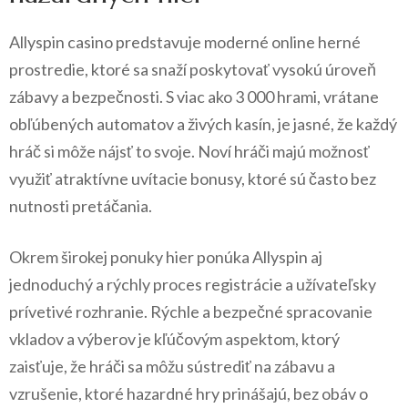
Allyspin casino predstavuje moderné online herné
prostredie, ktoré sa snaží poskytovať vysokú úroveň
zábavy a bezpečnosti. S viac ako 3 000 hrami, vrátane
obľúbených automatov a živých kasín, je jasné, že každý
hráč si môže nájsť to svoje. Noví hráči majú možnosť
využiť atraktívne uvítacie bonusy, ktoré sú často bez
nutnosti pretáčania.
Okrem širokej ponuky hier ponúka Allyspin aj
jednoduchý a rýchly proces registrácie a užívateľsky
prívetivé rozhranie. Rýchle a bezpečné spracovanie
vkladov a výberov je kľúčovým aspektom, ktorý
zaisťuje, že hráči sa môžu sústrediť na zábavu a
vzrušenie, ktoré hazardné hry prinášajú, bez obáv o