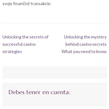
svoje finančné transakcie.
Navegación
Unlocking the secrets of
Unlocking the mystery
de
successful casino
behind casino secrets
entradas
strategies
What you need to know
Debes tener en cuenta: