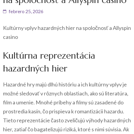
febrero 25, 2026
Kultúrny vplyv hazardných hier na spoločnosť a Allyspin
casino
Kultúrna reprezentácia
hazardných hier
Hazardné hry majú dlhú históriu a ich kultúrny vplyv je
možné sledovať v rôznych oblastiach, ako sú literatúra,
film a umenie. Mnohé príbehy a filmy sú zasadené do
prostredia kasín, čo prispieva k romantizácii hazardu.
Tieto reprezentácie často zveličujú výhody hazardných
hier, zatiaľ čo bagatelizujú riziká, ktoré s nimi súvisia. Ak