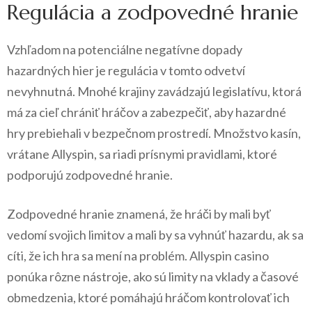
Regulácia a zodpovedné hranie
Vzhľadom na potenciálne negatívne dopady
hazardných hier je regulácia v tomto odvetví
nevyhnutná. Mnohé krajiny zavádzajú legislatívu, ktorá
má za cieľ chrániť hráčov a zabezpečiť, aby hazardné
hry prebiehali v bezpečnom prostredí. Množstvo kasín,
vrátane Allyspin, sa riadi prísnymi pravidlami, ktoré
podporujú zodpovedné hranie.
Zodpovedné hranie znamená, že hráči by mali byť
vedomí svojich limitov a mali by sa vyhnúť hazardu, ak sa
cíti, že ich hra sa mení na problém. Allyspin casino
ponúka rôzne nástroje, ako sú limity na vklady a časové
obmedzenia, ktoré pomáhajú hráčom kontrolovať ich