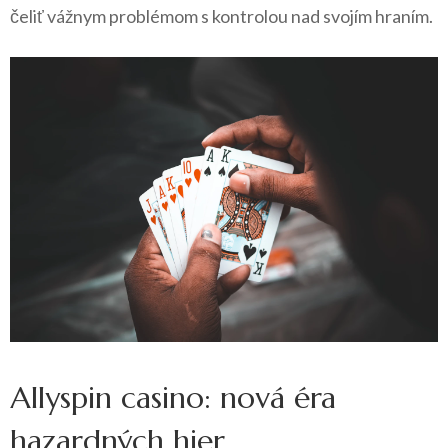
čeliť vážnym problémom s kontrolou nad svojím hraním.
Allyspin casino: nová éra
hazardných hier