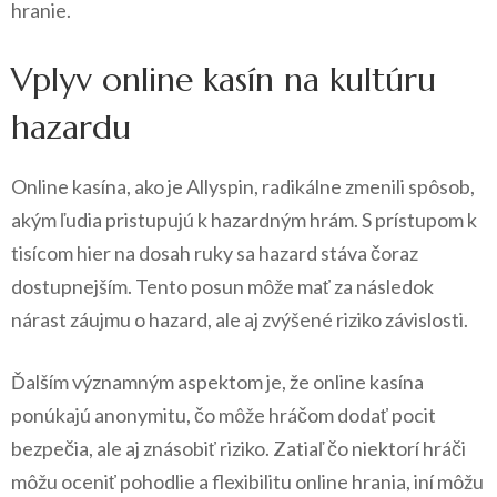
hranie.
Vplyv online kasín na kultúru
hazardu
Online kasína, ako je Allyspin, radikálne zmenili spôsob,
akým ľudia pristupujú k hazardným hrám. S prístupom k
tisícom hier na dosah ruky sa hazard stáva čoraz
dostupnejším. Tento posun môže mať za následok
nárast záujmu o hazard, ale aj zvýšené riziko závislosti.
Ďalším významným aspektom je, že online kasína
ponúkajú anonymitu, čo môže hráčom dodať pocit
bezpečia, ale aj znásobiť riziko. Zatiaľ čo niektorí hráči
môžu oceniť pohodlie a flexibilitu online hrania, iní môžu