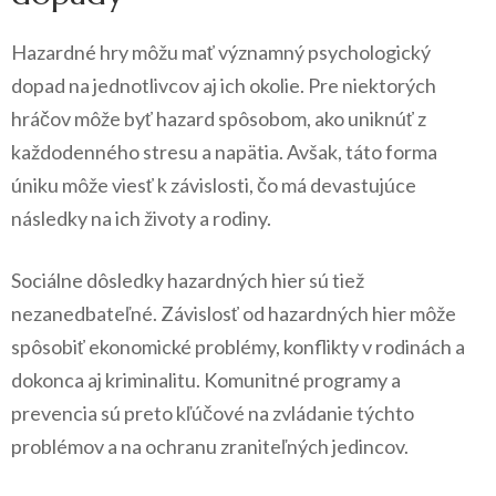
Hazardné hry môžu mať významný psychologický
dopad na jednotlivcov aj ich okolie. Pre niektorých
hráčov môže byť hazard spôsobom, ako uniknúť z
každodenného stresu a napätia. Avšak, táto forma
úniku môže viesť k závislosti, čo má devastujúce
následky na ich životy a rodiny.
Sociálne dôsledky hazardných hier sú tiež
nezanedbateľné. Závislosť od hazardných hier môže
spôsobiť ekonomické problémy, konflikty v rodinách a
dokonca aj kriminalitu. Komunitné programy a
prevencia sú preto kľúčové na zvládanie týchto
problémov a na ochranu zraniteľných jedincov.