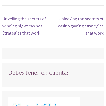
Navegación
Unveiling the secrets of
Unlocking the secrets of
de
winning big at casinos
casino gaming strategies
entradas
Strategies that work
that work
Debes tener en cuenta: