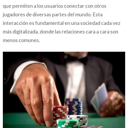
que permiten a los usuarios conectar con otros
jugadores de diversas partes del mundo. Esta
interacción es fundamental en una sociedad cada vez
más digitalizada, donde las relaciones cara a cara son
menos comunes.