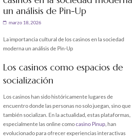
un análisis de Pin-Up
marzo 18, 2026
La importancia cultural de los casinos en la sociedad
moderna un análisis de Pin-Up
Los casinos como espacios de
socialización
Los casinos han sido históricamente lugares de
encuentro donde las personas no solo juegan, sino que
también socializan. En la actualidad, estas plataformas,
especialmente las online como
casino Pinup
, han
evolucionado para ofrecer experiencias interactivas