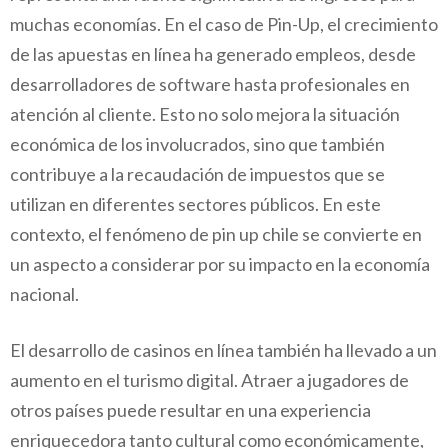
muchas economías. En el caso de Pin-Up, el crecimiento
de las apuestas en línea ha generado empleos, desde
desarrolladores de software hasta profesionales en
atención al cliente. Esto no solo mejora la situación
económica de los involucrados, sino que también
contribuye a la recaudación de impuestos que se
utilizan en diferentes sectores públicos. En este
contexto, el fenómeno de pin up chile se convierte en
un aspecto a considerar por su impacto en la economía
nacional.
El desarrollo de casinos en línea también ha llevado a un
aumento en el turismo digital. Atraer a jugadores de
otros países puede resultar en una experiencia
enriquecedora tanto cultural como económicamente,