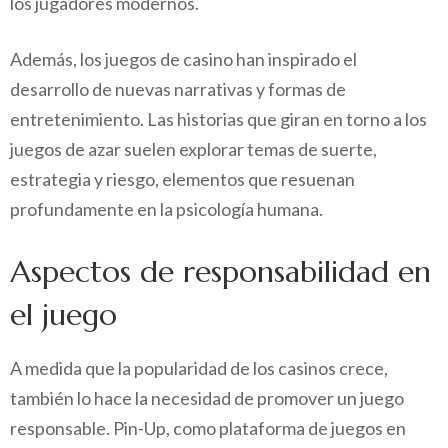
los jugadores modernos.
Además, los juegos de casino han inspirado el
desarrollo de nuevas narrativas y formas de
entretenimiento. Las historias que giran en torno a los
juegos de azar suelen explorar temas de suerte,
estrategia y riesgo, elementos que resuenan
profundamente en la psicología humana.
Aspectos de responsabilidad en
el juego
A medida que la popularidad de los casinos crece,
también lo hace la necesidad de promover un juego
responsable. Pin-Up, como plataforma de juegos en