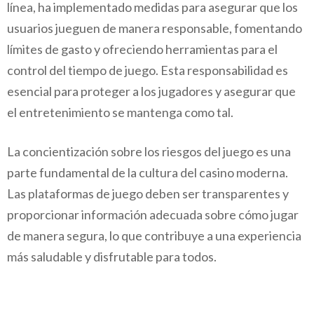
línea, ha implementado medidas para asegurar que los
usuarios jueguen de manera responsable, fomentando
límites de gasto y ofreciendo herramientas para el
control del tiempo de juego. Esta responsabilidad es
esencial para proteger a los jugadores y asegurar que
el entretenimiento se mantenga como tal.
La concientización sobre los riesgos del juego es una
parte fundamental de la cultura del casino moderna.
Las plataformas de juego deben ser transparentes y
proporcionar información adecuada sobre cómo jugar
de manera segura, lo que contribuye a una experiencia
más saludable y disfrutable para todos.