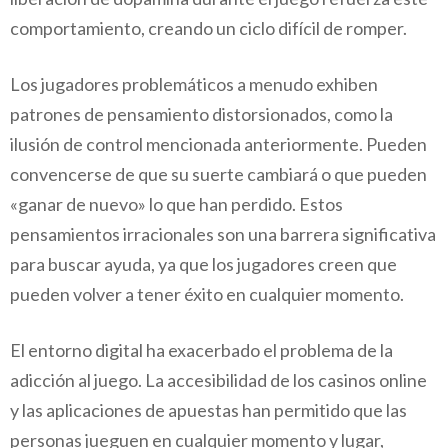
comportamiento, creando un ciclo difícil de romper.
Los jugadores problemáticos a menudo exhiben
patrones de pensamiento distorsionados, como la
ilusión de control mencionada anteriormente. Pueden
convencerse de que su suerte cambiará o que pueden
«ganar de nuevo» lo que han perdido. Estos
pensamientos irracionales son una barrera significativa
para buscar ayuda, ya que los jugadores creen que
pueden volver a tener éxito en cualquier momento.
El entorno digital ha exacerbado el problema de la
adicción al juego. La accesibilidad de los casinos online
y las aplicaciones de apuestas han permitido que las
personas jueguen en cualquier momento y lugar,