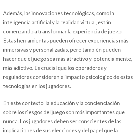
Además, las innovaciones tecnológicas, como la
inteligencia artificial y la realidad virtual, están
comenzando a transformar la experiencia de juego.
Estas herramientas pueden ofrecer experiencias más
inmersivas y personalizadas, pero también pueden
hacer que el juego sea más atractivo y, potencialmente,
más adictivo. Es crucial que los operadores y
reguladores consideren el impacto psicológico de estas
tecnologías en los jugadores.
En este contexto, la educación y la concienciación
sobre los riesgos del juego son más importantes que
nunca. Los jugadores deben ser conscientes de las
implicaciones de sus elecciones y del papel que la