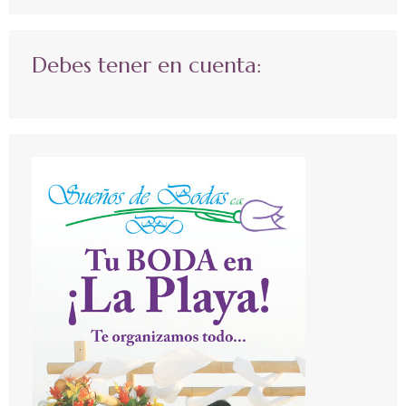
Debes tener en cuenta: