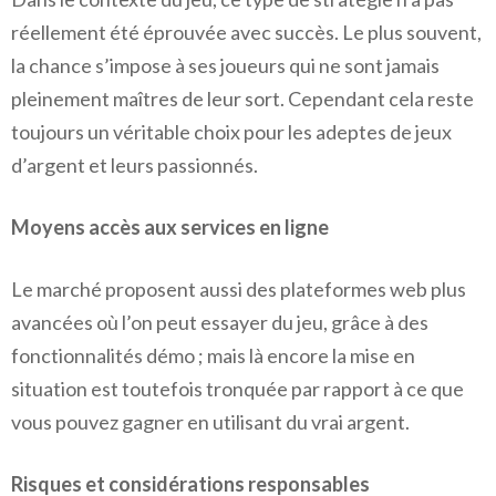
réellement été éprouvée avec succès. Le plus souvent,
la chance s’impose à ses joueurs qui ne sont jamais
pleinement maîtres de leur sort. Cependant cela reste
toujours un véritable choix pour les adeptes de jeux
d’argent et leurs passionnés.
Moyens accès aux services en ligne
Le marché proposent aussi des plateformes web plus
avancées où l’on peut essayer du jeu, grâce à des
fonctionnalités démo ; mais là encore la mise en
situation est toutefois tronquée par rapport à ce que
vous pouvez gagner en utilisant du vrai argent.
Risques et considérations responsables