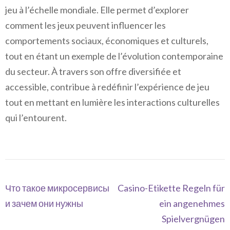
jeu à l’échelle mondiale. Elle permet d’explorer
comment les jeux peuvent influencer les
comportements sociaux, économiques et culturels,
tout en étant un exemple de l’évolution contemporaine
du secteur. À travers son offre diversifiée et
accessible, contribue à redéfinir l’expérience de jeu
tout en mettant en lumière les interactions culturelles
qui l’entourent.
Navegación
Что такое микросервисы
Casino-Etikette Regeln für
de
и зачем они нужны
ein angenehmes
entradas
Spielvergnügen