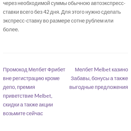
через необходимой суммы обычною автоэкспресс-
ставки всего без 42 дня. Для этого нужно сделать
экспресс-ставку во размере сотне рублем или
более.
Navegación
Промокод Мелбет Фрибет
Мелбет Melbet казино
de
вне регистрацию кроме
Забавы, бонусы а также
entradas
депо, премия
выгодные предложения
приветствие Melbet,
скидки а также акции
возьмите сейчас