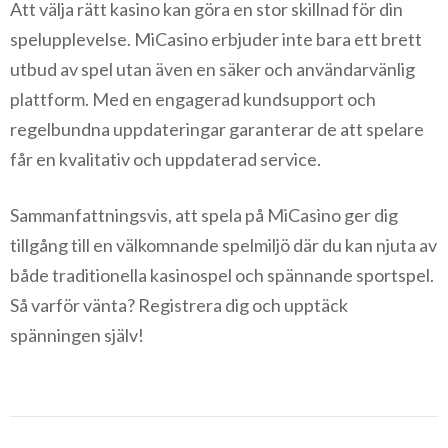
Att välja rätt kasino kan göra en stor skillnad för din
spelupplevelse. MiCasino erbjuder inte bara ett brett
utbud av spel utan även en säker och användarvänlig
plattform. Med en engagerad kundsupport och
regelbundna uppdateringar garanterar de att spelare
får en kvalitativ och uppdaterad service.
Sammanfattningsvis, att spela på MiCasino ger dig
tillgång till en välkomnande spelmiljö där du kan njuta av
både traditionella kasinospel och spännande sportspel.
Så varför vänta? Registrera dig och upptäck
spänningen själv!