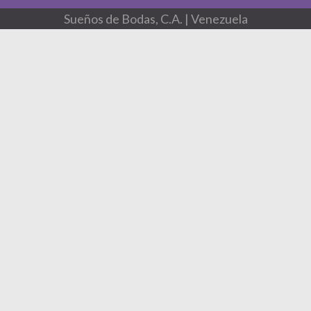
Sueños de Bodas, C.A. | Venezuela