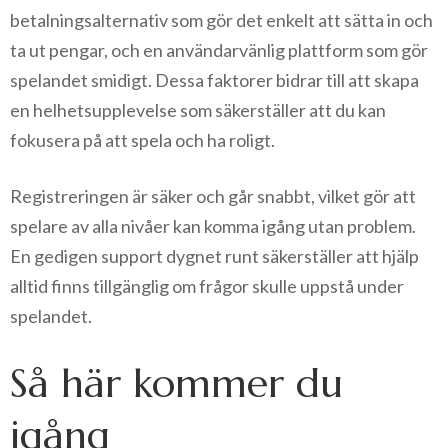
betalningsalternativ som gör det enkelt att sätta in och
ta ut pengar, och en användarvänlig plattform som gör
spelandet smidigt. Dessa faktorer bidrar till att skapa
en helhetsupplevelse som säkerställer att du kan
fokusera på att spela och ha roligt.
Registreringen är säker och går snabbt, vilket gör att
spelare av alla nivåer kan komma igång utan problem.
En gedigen support dygnet runt säkerställer att hjälp
alltid finns tillgänglig om frågor skulle uppstå under
spelandet.
Så här kommer du
igång