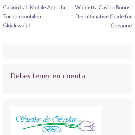
Navegación
Casino Lab Mobile App: Ihr
Windetta Casino Bonus:
de
Tor zum mobilen
Der ultimative Guide für
entradas
Glücksspiel
Gewinne
Debes tener en cuenta: