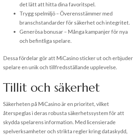
det lätt att hitta dina favoritspel.
Trygg spelmiljö – Överensstämmer med
branschstandarder för säkerhet och integritet.
Generösa bonusar – Många kampanjer för nya
och befintliga spelare.
Dessa fördelar gör att MiCasino sticker ut och erbjuder
spelare en unik och tillfredsställande upplevelse.
Tillit och säkerhet
Säkerheten på MiCasino är en prioritet, vilket
återspeglas i deras robusta säkerhetssystem för att
skydda spelarens information. Med licensierade
spelverksamheter och strikta regler kring dataskydd,