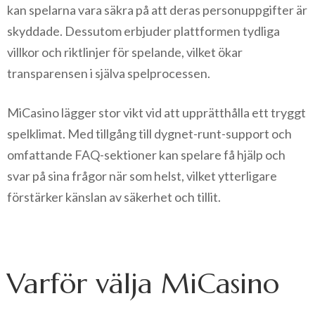
kan spelarna vara säkra på att deras personuppgifter är
skyddade. Dessutom erbjuder plattformen tydliga
villkor och riktlinjer för spelande, vilket ökar
transparensen i själva spelprocessen.
MiCasino lägger stor vikt vid att upprätthålla ett tryggt
spelklimat. Med tillgång till dygnet-runt-support och
omfattande FAQ-sektioner kan spelare få hjälp och
svar på sina frågor när som helst, vilket ytterligare
förstärker känslan av säkerhet och tillit.
Varför välja MiCasino