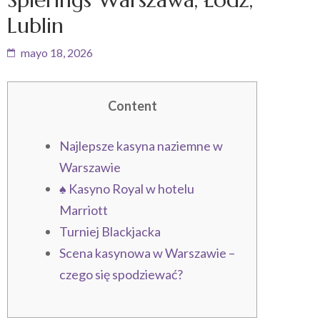
Lublin
mayo 18, 2026
Content
Najlepsze kasyna naziemne w
Warszawie
♠️ Kasyno Royal w hotelu
Marriott
Turniej Blackjacka
Scena kasynowa w Warszawie –
czego się spodziewać?