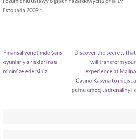
rozumieniu ustawy o grach hazardowych z dnia 19
listopada 2009 r.
Navegación
Finansal yönetimde şans
Discover the secrets that
de
oyunlarıyla riskleri nasıl
will transform your
entradas
minimize edersiniz
experience at Malina
Casino Kasyna to miejsca
pełne emocji, adrenaliny i s