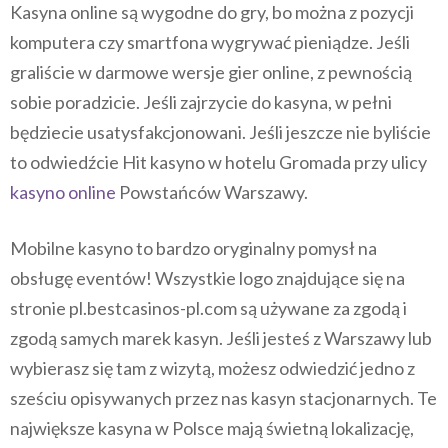
Kasyna online są wygodne do gry, bo można z pozycji
komputera czy smartfona wygrywać pieniądze. Jeśli
graliście w darmowe wersje gier online, z pewnością
sobie poradzicie. Jeśli zajrzycie do kasyna, w pełni
będziecie usatysfakcjonowani. Jeśli jeszcze nie byliście
to odwiedźcie Hit kasyno w hotelu Gromada przy ulicy
kasyno online
Powstańców Warszawy.
Mobilne kasyno to bardzo oryginalny pomysł na
obsługę eventów! Wszystkie logo znajdujące się na
stronie pl.bestcasinos-pl.com są używane za zgodą i
zgodą samych marek kasyn. Jeśli jesteś z Warszawy lub
wybierasz się tam z wizytą, możesz odwiedzić jedno z
sześciu opisywanych przez nas kasyn stacjonarnych. Te
największe kasyna w Polsce mają świetną lokalizację,