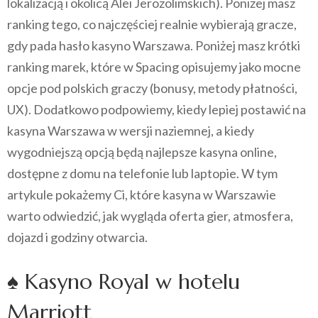
lokalizacją i okolicą Alei Jerozolimskich). Poniżej masz
ranking tego, co najczęściej realnie wybierają gracze,
gdy pada hasło kasyno Warszawa. Poniżej masz krótki
ranking marek, które w Spacing opisujemy jako mocne
opcje pod polskich graczy (bonusy, metody płatności,
UX). Dodatkowo podpowiemy, kiedy lepiej postawić na
kasyna Warszawa w wersji naziemnej, a kiedy
wygodniejszą opcją będą najlepsze kasyna online,
dostępne z domu na telefonie lub laptopie. W tym
artykule pokażemy Ci, które kasyna w Warszawie
warto odwiedzić, jak wygląda oferta gier, atmosfera,
dojazd i godziny otwarcia.
♠️ Kasyno Royal w hotelu
Marriott