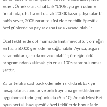
esner. Örnek olarak, haftalık %10 kayıp geri ödeme
fırsatında, o hafta net olarak 2000₺ kazanç dışı kalan bir
bahis sever, 200₺ zarar telafisi elde edebilir. Spesifik
özel günlerde bu paylar daha fazla kazandırılabilir.
Özel tekliflerde optimum iade limiti mevcuttur; örneğin,
en fazla 5000₺ geri ödeme sağlanabilir. Ayrıca, asgari
zarar miktarı şartı da mevcut olabilir; örneğin, ödül
programından katılmak için en az 100₺ zarar bulunması
şarttır.
Zarar telafisi cashback ödemeleri sıklıkla ek bakiye
hesap olarak sunulur ve belirli oynama gerekliliklerine
uygulanmaktadır (çoğunlukla x5–x10). Ancak MostBet
oyun portalı, bazı spesifik özel tekliflerde bonus iade