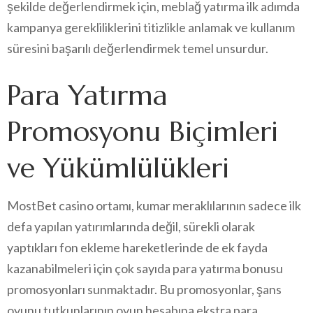
şekilde değerlendirmek için, meblağ yatırma ilk adımda
kampanya gerekliliklerini titizlikle anlamak ve kullanım
süresini başarılı değerlendirmek temel unsurdur.
Para Yatırma
Promosyonu Biçimleri
ve Yükümlülükleri
MostBet casino ortamı, kumar meraklılarının sadece ilk
defa yapılan yatırımlarında değil, sürekli olarak
yaptıkları fon ekleme hareketlerinde de ek fayda
kazanabilmeleri için çok sayıda para yatırma bonusu
promosyonları sunmaktadır. Bu promosyonlar, şans
oyunu tutkunlarının oyun hesabına ekstra para