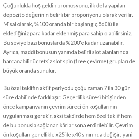
Çoğunlukla hoş geldin promosyonu, ilk defa yapılan
depozito değerinin belirli bir proporiyonu olarak verilir.
Misal olarak, %100 oranda bir başlangıç ödülü ile
eklediğiniz para kadar eklenmiş para sahip olabilirsiniz.
Bu seviye bazı bonuslarda %200’e kadar uzanabilir.
Ayrıca, maddi bonusun yanında belirli slot alanlarında
harcanabilir ücretsiz slot spin (free çevirme) grupları de
büyük oranda sunulur.
Bu özel teklifin aktif periyodu çoğu zaman 7 ila 30 gün
süre dahilinde farklılaşır. Geçerlilik süresi bitişinden
önce kampanyanın çevrim süreci ön koşullarının
uygulanması gerekir, aksi takdirde hem özel teklif hem
de bu bonusla sağlanan kârlar sona erdirilebilir. Çevrim
ön koşulları genellikle x25 ile x40 sınırında değişir; yani