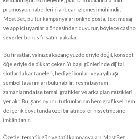
kısıtlanmıştır. Bu nedenle, platform kullanıcılarının
promosyon haberlerini anbean izlemesi mühimdir.
MostBet, bu tür kampanyaları online posta, text mesaj
ve app içi uyarılarla öncesinden duyurur, böylece casino
severler bonus fırsatını yakalar.
Bu fırsatlar, yalnızca kazanç yüzdeleriyle değil, konsept
öğeleriyle de dikkat çeker. Yılbaşı günlerinde dijital
slotlarda kar taneleri, hediye ikonları veya yılbaşı
sembol tasarımları bulunabilir; resmî bayram
zamanlarında ise temalı grafikler ve arka plan müzikleri
yer alır. Bu, şans oyunu tutkunlarının hem grafiksel hem
de içerik boyutunda özel bir atmosfer hissetmesine
imkân tanır.
Özetle, tematik gün ve tatil kampanyaları, MostBet