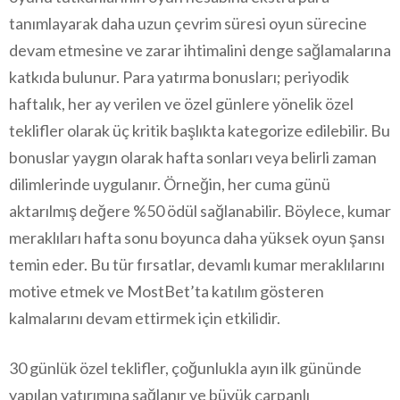
tanımlayarak daha uzun çevrim süresi oyun sürecine
devam etmesine ve zarar ihtimalini denge sağlamalarına
katkıda bulunur. Para yatırma bonusları; periyodik
haftalık, her ay verilen ve özel günlere yönelik özel
teklifler olarak üç kritik başlıkta kategorize edilebilir. Bu
bonuslar yaygın olarak hafta sonları veya belirli zaman
dilimlerinde uygulanır. Örneğin, her cuma günü
aktarılmış değere %50 ödül sağlanabilir. Böylece, kumar
meraklıları hafta sonu boyunca daha yüksek oyun şansı
temin eder. Bu tür fırsatlar, devamlı kumar meraklılarını
motive etmek ve MostBet’ta katılım gösteren
kalmalarını devam ettirmek için etkilidir.
30 günlük özel teklifler, çoğunlukla ayın ilk gününde
yapılan yatırımına sağlanır ve büyük çarpanlı