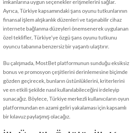
imkanlarına uygun seçenekler erişmelerini sağlar.
Ayrıca, Türkiye kapsamındaki şans oyunu tutkunlarının
finansal işlem alışkanlık düzenleri ve taşınabilir cihaz
internete bağlanma düzeyleri önemsenerek uygulanan
özel teklifler, Türkiye’ye özgü şans oyunu tutkunu
oyuncu tabanına benzersiz bir yaşantı ulaştırır.
Bu çalışmada, MostBet platformunun sunduğu eksiksiz
bonus ve promosyon çeşitlerini derinlemesine biçimde
gözden geçirecek, bunların üstünlüklerini, kriterlerini
ve en etkili şekilde nasıl kullanılabileceğini irdeleyip
sunacağız. Böylece, Türkiye merkezli kullanıcıların oyun
platformundan en azami geliri yakalaması için kapsamlı
bir kılavuz paylaşmış olacağız.