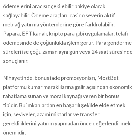
ödemelerini aracısız çekilebilir bakiye olarak
sağlayabilir. Ödeme araçları, casino severin aktif
meblağ yatırma yöntemlerine göre farklı olabilir.
Papara, EFT kanalı, kripto para gibi uygulamalar, telafi
ödemesinde de çoğunlukla işlem görür. Para gönderme
süreleri ise çoğu zaman aynı gün veya 24 saat süresinde
sonuçlanır.
Nihayetinde, bonus iade promosyonları, MostBet
platformu kumar meraklılarına gelir açısından ekonomik
rahatlama sunan ve moral kaynağı veren bir bonus
tipidir. Bu imkanlardan en başarılı şekilde elde etmek
için, seviyeler, azami miktarlar ve transfer
gerekliliklerini yatırım yapmadan önce değerlendirmek
önemlidir.