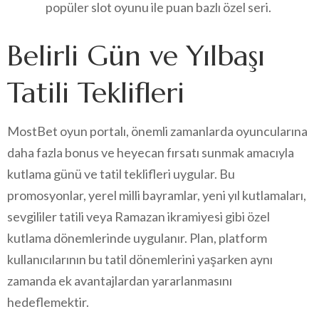
popüler slot oyunu ile puan bazlı özel seri.
Belirli Gün ve Yılbaşı
Tatili Teklifleri
MostBet oyun portalı, önemli zamanlarda oyuncularına
daha fazla bonus ve heyecan fırsatı sunmak amacıyla
kutlama günü ve tatil teklifleri uygular. Bu
promosyonlar, yerel milli bayramlar, yeni yıl kutlamaları,
sevgililer tatili veya Ramazan ikramiyesi gibi özel
kutlama dönemlerinde uygulanır. Plan, platform
kullanıcılarının bu tatil dönemlerini yaşarken aynı
zamanda ek avantajlardan yararlanmasını
hedeflemektir.