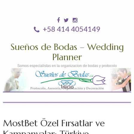
+58 414 4054149
Sueños de Bodas – Wedding
Planner
Somos especialistas en la organizacion de bodas y protocolo
Inicio
MostBet Özel Fırsatlar ve
Kampanyalar: Türkiye