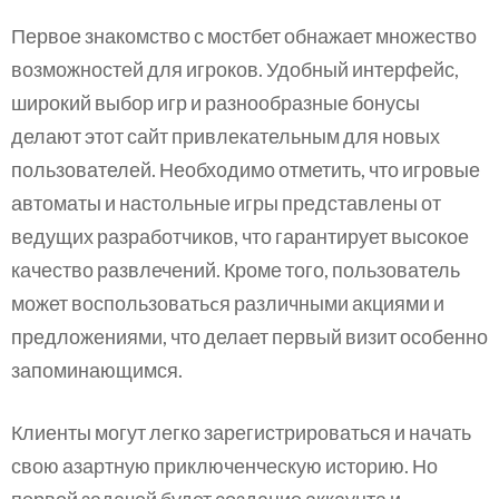
Первое знакомство с мостбет обнажает множество
возможностей для игроков. Удобный интерфейс,
широкий выбор игр и разнообразные бонусы
делают этот сайт привлекательным для новых
пользователей. Необходимо отметить, что игровые
автоматы и настольные игры представлены от
ведущих разработчиков, что гарантирует высокое
качество развлечений. Кроме того, пользователь
может воспользоватьcя различными акциями и
предложениями, что делает первый визит особенно
запоминающимся.
Клиенты могут легко зарегистрироваться и начать
свою азартную приключенческую историю. Но
первой задачей будет создание аккаунта и