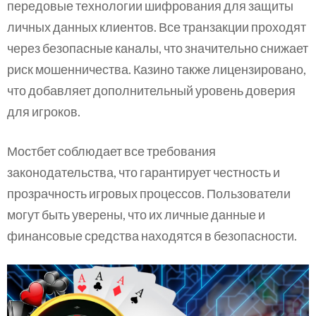
передовые технологии шифрования для защиты
личных данных клиентов. Все транзакции проходят
через безопасные каналы, что значительно снижает
риск мошенничества. Казино также лицензировано,
что добавляет дополнительный уровень доверия
для игроков.
Мостбет соблюдает все требования
законодательства, что гарантирует честность и
прозрачность игровых процессов. Пользователи
могут быть уверены, что их личные данные и
финансовые средства находятся в безопасности.