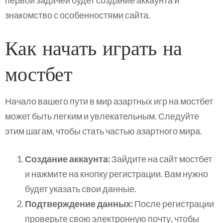
знакомство с особенностями сайта.
Как начать играть на
мостбет
Начало вашего пути в мир азартных игр на мостбет
может быть легким и увлекательным. Следуйте
этим шагам, чтобы стать частью азартного мира.
Создание аккаунта:
Зайдите на сайт мостбет
и нажмите на кнопку регистрации. Вам нужно
будет указать свои данные.
Подтверждение данных:
После регистрации
проверьте свою электронную почту, чтобы