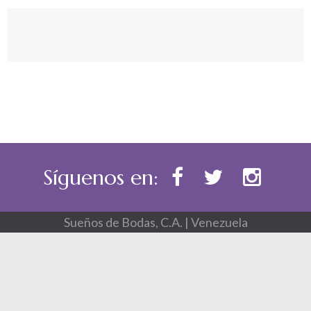
Síguenos en:
Sueños de Bodas, C.A. | Venezuela