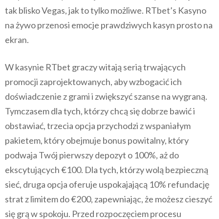
tak blisko Vegas, jak to tylko możliwe. RTbet’s Kasyno
na żywo przenosi emocje prawdziwych kasyn prosto na
ekran.
W kasynie RTbet graczy witają serią trwających
promocji zaprojektowanych, aby wzbogacić ich
doświadczenie z grami i zwiększyć szanse na wygraną.
Tymczasem dla tych, którzy chcą się dobrze bawić i
obstawiać, trzecia opcja przychodzi z wspaniałym
pakietem, który obejmuje bonus powitalny, który
podwaja Twój pierwszy depozyt o 100%, aż do
ekscytujących €100. Dla tych, którzy wolą bezpieczną
sieć, druga opcja oferuje uspokajającą 10% refundację
strat z limitem do €200, zapewniając, że możesz cieszyć
się grą w spokoju. Przed rozpoczęciem procesu