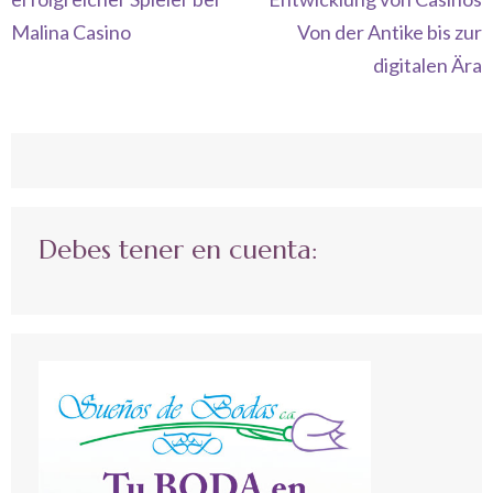
entradas
Malina Casino
Von der Antike bis zur
digitalen Ära
Debes tener en cuenta: