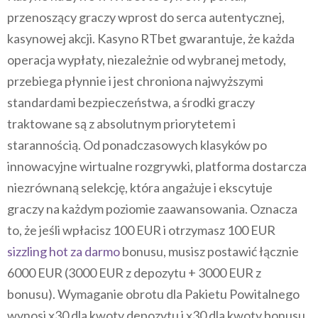
przenoszący graczy wprost do serca autentycznej,
kasynowej akcji. Kasyno RTbet gwarantuje, że każda
operacja wypłaty, niezależnie od wybranej metody,
przebiega płynnie i jest chroniona najwyższymi
standardami bezpieczeństwa, a środki graczy
traktowane są z absolutnym priorytetem i
starannością. Od ponadczasowych klasyków po
innowacyjne wirtualne rozgrywki, platforma dostarcza
niezrównaną selekcję, która angażuje i ekscytuje
graczy na każdym poziomie zaawansowania. Oznacza
to, że jeśli wpłacisz 100 EUR i otrzymasz 100 EUR
sizzling hot za darmo
bonusu, musisz postawić łącznie
6000 EUR (3000 EUR z depozytu + 3000 EUR z
bonusu). Wymaganie obrotu dla Pakietu Powitalnego
wynosi x30 dla kwoty depozytu i x30 dla kwoty bonusu,