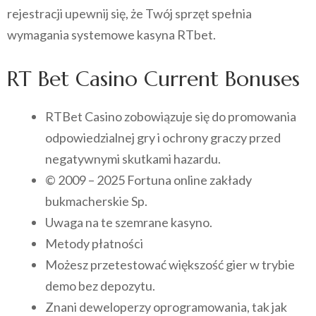
rejestracji upewnij się, że Twój sprzęt spełnia
wymagania systemowe kasyna RTbet.
RT Bet Casino Current Bonuses
RTBet Casino zobowiązuje się do promowania
odpowiedzialnej gry i ochrony graczy przed
negatywnymi skutkami hazardu.
© 2009 – 2025 Fortuna online zakłady
bukmacherskie Sp.
Uwaga na te szemrane kasyno.
Metody płatności
Możesz przetestować większość gier w trybie
demo bez depozytu.
Znani deweloperzy oprogramowania, tak jak