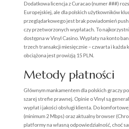
Dodatkowa licencja z Curacao (numer ###) rozs
Europejskiej, ale dla polskich użytkowników kl
przeglądarkowego jest brak powiadomień push
czy przetworzonych wypłatach. To najkorzyst
dostępna w Vinyl Casino. Wypłaty na konto ban
trzech transakcji miesięcznie – czwarta i każ
obciążona jest prowizją 15 PLN.
Metody płatności
Głównym mankamentem dla polskich graczy pozos
szarej strefie prawnej. Opinie o Vinyl są gener
wypłat i jakości obsługi klienta. Do komfortow
(minimum 2 Mbps) oraz aktualny browser (Chrome
platformy na własną odpowiedzialność, choć samo