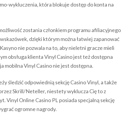
o-wykluczenia, która blokuje dostęp do konta na
możliwość zostania członkiem programu afiliacyjnego
ka wskazówek, dzięki którym można łatwiej zapanować
Kasyno nie pozwala na to, aby nieletni gracze mieli
ym obsługa klienta Vinyl Casino jest też dostępna
a mobilna Vinyl Casino nie jest dostępna.
eży śledzić odpowiednią sekcję Casino Vinyl, a także
rzez Skrill/Neteller, niestety wyklucza Cię to z
t. Vinyl Online Casino PL posiada specjalną sekcję
wygrać ogromne nagrody.