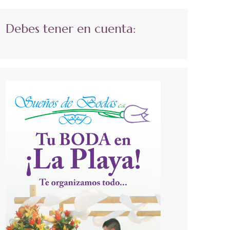
Debes tener en cuenta: