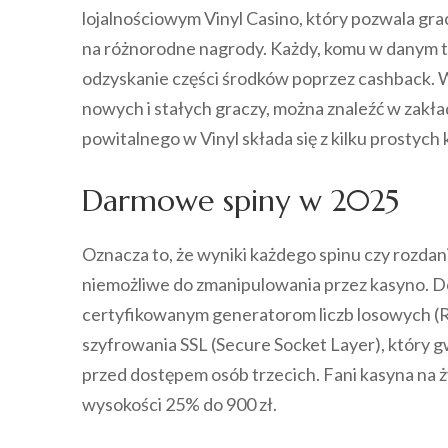
lojalnościowym Vinyl Casino, który pozwala gr
na różnorodne nagrody. Każdy, komu w danym ty
odzyskanie części środków poprzez cashback. 
nowych i stałych graczy, można znaleźć w zakł
powitalnego w Vinyl składa się z kilku prostych
Darmowe spiny w 2025
Oznacza to, że wyniki każdego spinu czy rozdan
niemożliwe do zmanipulowania przez kasyno. Do
certyfikowanym generatorom liczb losowych (
szyfrowania SSL (Secure Socket Layer), który g
przed dostępem osób trzecich. Fani kasyna na 
wysokości 25% do 900 zł.