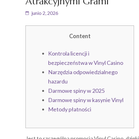
Atrakcyjnymi Grami
junio 2, 2026
Content
Kontrola licencji i
bezpieczeństwa w Vinyl Casino
Narzędzia odpowiedzialnego
hazardu
Darmowe spiny w 2025
Darmowe spiny w kasynie Vinyl
Metody płatności
Jest to szczególna promocja Vinyl Casino, dz