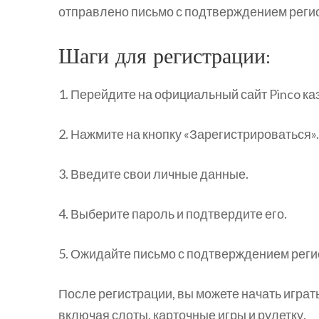
отправлено письмо с подтверждением реги
Шаги для регистрации:
1. Перейдите на официальный сайт Pinco ка
2. Нажмите на кнопку «Зарегистрироваться».
3. Введите свои личные данные.
4. Выберите пароль и подтвердите его.
5. Ожидайте письмо с подтверждением реги
После регистрации, вы можете начать играть
включая слоты, карточные игры и рулетку.