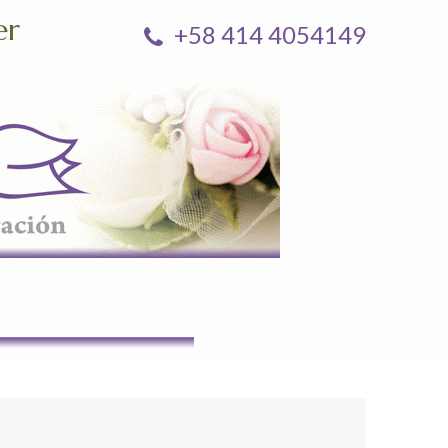
er
+58 414 4054149