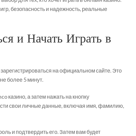
игр, безопасность и надежность, реальные
ся и Начать Играть в
но зарегистрироваться на официальном сайте. Это
не более 5 минут.
o казино, а затем нажать на кнопку
ести свои личные данные, включая имя, фамилию,
оль и подтвердить его. Затем вам будет