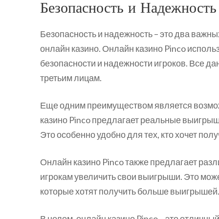
Безопасность и Надежность
Безопасность и надежность – это два важны
онлайн казино. Онлайн казино Pinco исполь
безопасности и надежности игроков. Все да
третьим лицам.
Еще одним преимуществом является возмо
казино Pinco предлагает реальные выигрыши
Это особенно удобно для тех, кто хочет по
Онлайн казино Pinco также предлагает разл
игрокам увеличить свои выигрыши. Это мож
которые хотят получить больше выигрышей
В целом, онлайн казино Pinco – это отличный