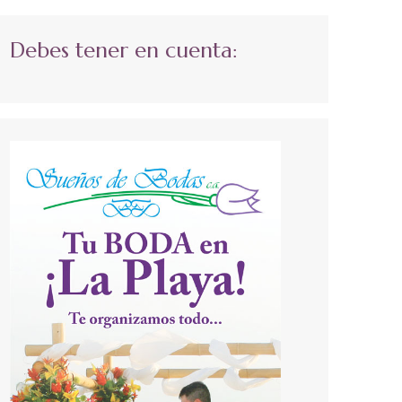
Debes tener en cuenta: