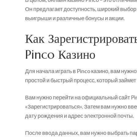
Он предлагает доступность, широкий выбор 
выигрыши и различные бонусы и акции.
Как Зарегистрировать
Pinco Казино
Для начала играть в Pinco казино, вам нуж
простой и быстрый процесс, который займет 
Вам нужно перейти на официальный сайт Pinc
«Зарегистрироваться». Затем вам нужно вв
дату рождения и адрес электронной почты.
После ввода данных, вам нужно выбрать пар