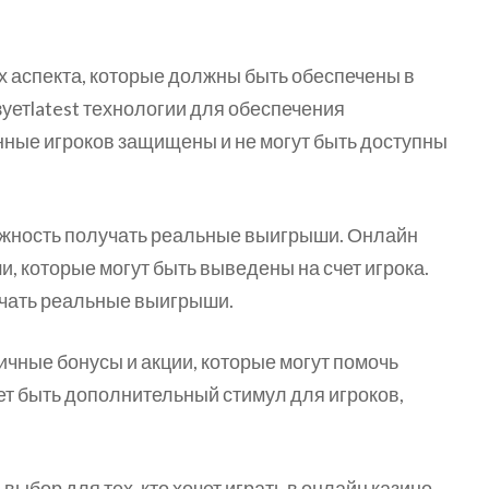
х аспекта, которые должны быть обеспечены в
зуетlatest технологии для обеспечения
нные игроков защищены и не могут быть доступны
жность получать реальные выигрыши. Онлайн
, которые могут быть выведены на счет игрока.
лучать реальные выигрыши.
ичные бонусы и акции, которые могут помочь
ет быть дополнительный стимул для игроков,
.
 выбор для тех, кто хочет играть в онлайн казино.