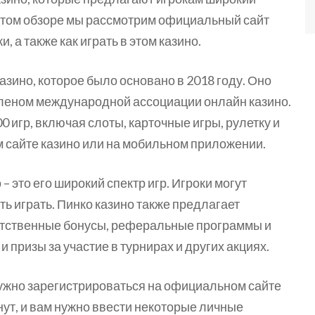
 этом обзоре мы рассмотрим официальный сайт
, а также как играть в этом казино.
азино, которое было основано в 2018 году. Оно
леном международной ассоциации онлайн казино.
0 игр, включая слоты, карточные игры, рулетку и
м сайте казино или на мобильном приложении.
 это его широкий спектр игр. Игроки могут
ать играть. Пинко казино также предлагает
етственные бонусы, реферальные программы и
и призы за участие в турнирах и других акциях.
 нужно зарегистрироваться на официальном сайте
нут, и вам нужно ввести некоторые личные