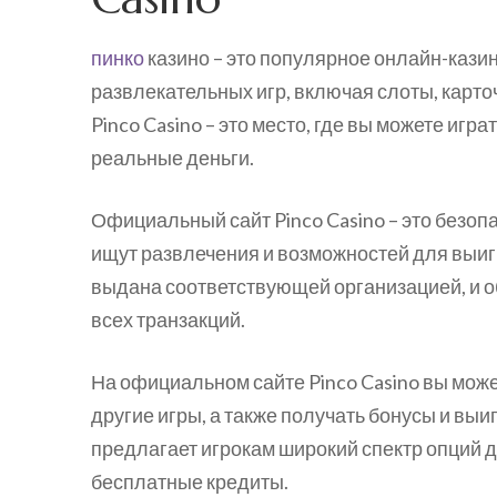
пинко
казино – это популярное онлайн-казин
развлекательных игр, включая слоты, карто
Pinco Casino – это место, где вы можете игр
реальные деньги.
Официальный сайт Pinco Casino – это безоп
ищут развлечения и возможностей для выигр
выдана соответствующей организацией, и 
всех транзакций.
На официальном сайте Pinco Casino вы может
другие игры, а также получать бонусы и выи
предлагает игрокам широкий спектр опций дл
бесплатные кредиты.