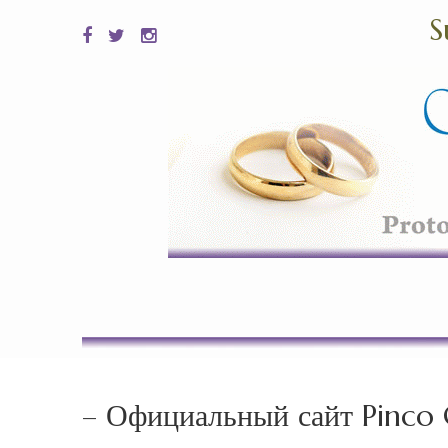
S
– Официальный сайт Pinco C