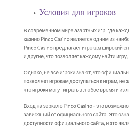
Условия для игроков
В современном мире азартных игр, где кажд
казино Pinco Casino является одним из наи
Pinco Casino предлагает игрокам широкий сп
и другие, что позволяет каждому найти игру,
Однако, не все игроки знают, что официальн
позволяет игрокам доступаться к играм, не 
что игроки могут играть в любое время и из л
Вход на зеркало Pinco Casino – это возможно
зависящий от официального сайта. Это означа
доступности официального сайта, и это яв