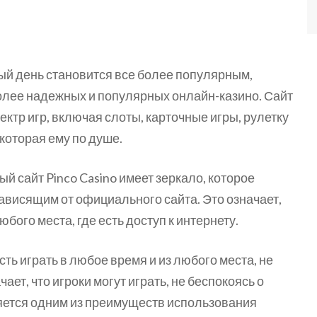
ый день становится все более популярным,
более надежных и популярных онлайн-казино. Сайт
ектр игр, включая слоты, карточные игры, рулетку
 которая ему по душе.
ый сайт Pinco Casino имеет зеркало, которое
зависящим от официального сайта. Это означает,
юбого места, где есть доступ к интернету.
сть играть в любое время и из любого места, не
ет, что игроки могут играть, не беспокоясь о
ляется одним из преимуществ использования