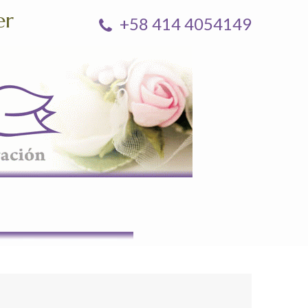
er
+58 414 4054149