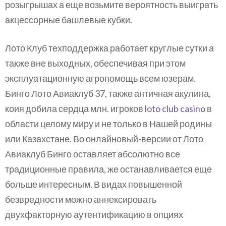
розыгрышах а еще возьмите вероятность выиграть
акцессорные башлевые кубки.
Лото Клуб техподдержка работает круглые сутки а
также вне выходных, обеспечивая при этом
эксплуатационную агропомощь всем юзерам.
Бинго Лото Авиаклуб 37, также античная акулина,
коия добила сердца млн. игроков
loto club casino
в
области целому миру и не только в Нашей родины
или Казахстане. Во онлайновый-версии от Лото
Авиаклуб Бинго оставляет абсолютно все
традиционные правила, же останавливается еще
больше интересным. В видах повышенной
безвредности можно аннексировать
двухфакторную аутентификацию в опциях