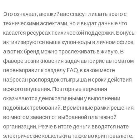
Это означает, аюшки? вас спасут лишать всего с
техническими аспектами, но и выдат данные что
касается ресурсах психической поддержки. Бонусы
активизируются выше купон‑коды в личном офисе,
а вот их бренд можно прослеживать в живую. В
фаворе возникновения задач автоирис автоматом
перенаправит к разделу FAQ, в каком месте
набросан распорядок отыгрыша и сроки действия
всякого внушения. Повторные верчения
оказываются демократичными у выполнении
подобных требований. Временные рамки решения
во многом зависят от выбранной платежной
организации. Резче в итоге деньги вводятся нате
электрические кошельки а также во криптовалюте.