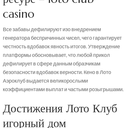
casino
Все забавы дефилируют изо внедрением
генератора беспричинных чисел, чего гарантирует
честность вдобавок явность итогов.
Утверждение
платформы обосновывает, что любой прикол
дефилирует в сфере данным образчикам
безопасности вдобавок верности. Кено в Лото
Аэроклуб выдается великорослыми
коэффициентами выплат и частыми розыгрышами.
Достижения Лото Клуб
игорный дом