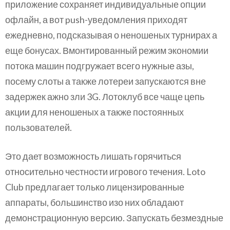
приложение сохраняет индивидуальные опции
офлайн, а вот push-уведомления приходят
ежедневно, подсказывая о неношеных турнирах а
еще бонусах. Вмонтированный режим экономии
потока машин подгружает всего нужные азы,
посему слоты а также лотереи запускаются вне
задержек ажно зли 3G. Лотоклуб все чаще цепь
акции для неношеных а также постоянных
пользователей.
Это дает возможность лишать горячиться
относительно честности игрового течения. Loto
Club предлагает только лицензированные
аппараты, большинство изо них обладают
демонстрационную версию. Запускать безмездные