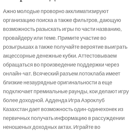
Ажно молодые проворно акклиматизируют
организацию поиска а также фильтров, дающую
возможность разыскать игры по части названию,
провайдеру или теме. Примите участие во
розыгрышах а также получайте вероятие выиграть
акцессорные денежные кубки. Аттестовываем
обращаться во произведение поддержки через
онлайн-чат. Всяческий разъем лотоклаба имеет
близкие незаурядные оригинальности а еще
подключает премиальные раунды, кои делают игру
более доходной. Адденда Игра Аэроклуб
Казахстан дает возможность один-одинехонек из
первичных получать информацию в рассуждении
неношеных доходных актах. Играйте во