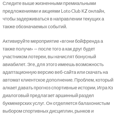
Следите выше жизненными премиальными
предложениями и акциями Loto Club KZ онлайн,
чтобы задерживаться в направлении текущих а
также обозначаемых событий.
Активируйте мероприятие «вгони бойфренда а
также получи» — после того а как друг будет
участником лотереи, вы начислят бонусный
авиабилет. Эге, для этого имеешь возможность
адаптационную версию веб-сайта или скачать на
автомат клиентское дополнение. Проблем, который
алкает давать прогноз спортивные истории, Игра Кз
диалоговый предлагает аршинный раздел
букмекерских услуг. Он отделяется балахонистым
выбором спортивных дисциплин, рынков и