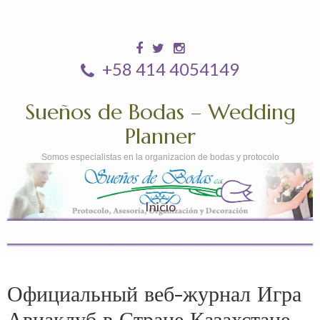
+58 414 4054149
Sueños de Bodas – Wedding
Planner
Somos especialistas en la organizacion de bodas y protocolo
Inicio
Официальный веб-журнал Игра
Авиаклуб в Стране Казахстане