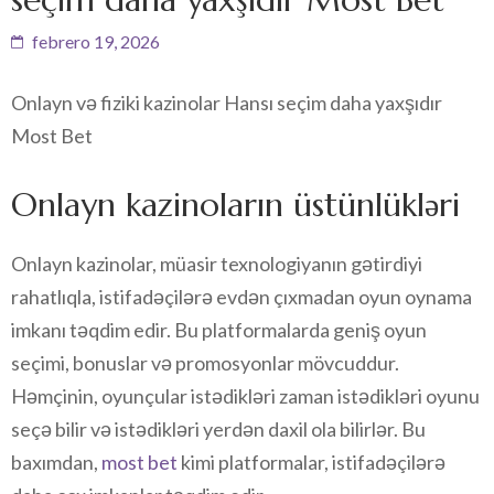
febrero 19, 2026
Onlayn və fiziki kazinolar Hansı seçim daha yaxşıdır
Most Bet
Onlayn kazinoların üstünlükləri
Onlayn kazinolar, müasir texnologiyanın gətirdiyi
rahatlıqla, istifadəçilərə evdən çıxmadan oyun oynama
imkanı təqdim edir. Bu platformalarda geniş oyun
seçimi, bonuslar və promosyonlar mövcuddur.
Həmçinin, oyunçular istədikləri zaman istədikləri oyunu
seçə bilir və istədikləri yerdən daxil ola bilirlər. Bu
baxımdan,
most bet
kimi platformalar, istifadəçilərə