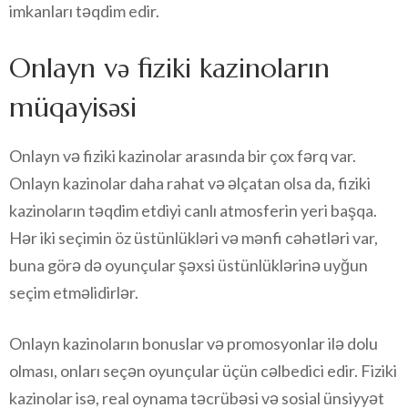
imkanları təqdim edir.
Onlayn və fiziki kazinoların
müqayisəsi
Onlayn və fiziki kazinolar arasında bir çox fərq var.
Onlayn kazinolar daha rahat və əlçatan olsa da, fiziki
kazinoların təqdim etdiyi canlı atmosferin yeri başqa.
Hər iki seçimin öz üstünlükləri və mənfi cəhətləri var,
buna görə də oyunçular şəxsi üstünlüklərinə uyğun
seçim etməlidirlər.
Onlayn kazinoların bonuslar və promosyonlar ilə dolu
olması, onları seçən oyunçular üçün cəlbedici edir. Fiziki
kazinolar isə, real oynama təcrübəsi və sosial ünsiyyət