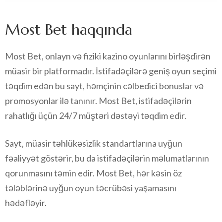
Most Bet haqqında
Most Bet, onlayn və fiziki kazino oyunlarını birləşdirən
müasir bir platformadır. İstifadəçilərə geniş oyun seçimi
təqdim edən bu sayt, həmçinin cəlbedici bonuslar və
promosyonlar ilə tanınır. Most Bet, istifadəçilərin
rahatlığı üçün 24/7 müştəri dəstəyi təqdim edir.
Sayt, müasir təhlükəsizlik standartlarına uyğun
fəaliyyət göstərir, bu da istifadəçilərin məlumatlarının
qorunmasını təmin edir. Most Bet, hər kəsin öz
tələblərinə uyğun oyun təcrübəsi yaşamasını
hədəfləyir.