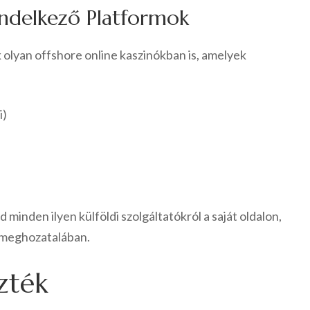
ndelkező Platformok
olyan offshore online kaszinókban is, amelyek
i)
 minden ilyen külföldi szolgáltatókról a saját oldalon,
 meghozatalában.
zték