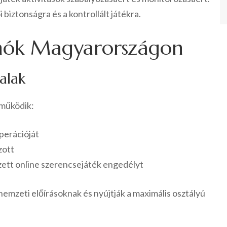
 biztonságra és a kontrollált játékra.
inók Magyarországon
alak
 működik:
perációját
zott
zett online szerencsejáték engedélyt
 nemzeti előírásoknak és nyújtják a maximális osztályú