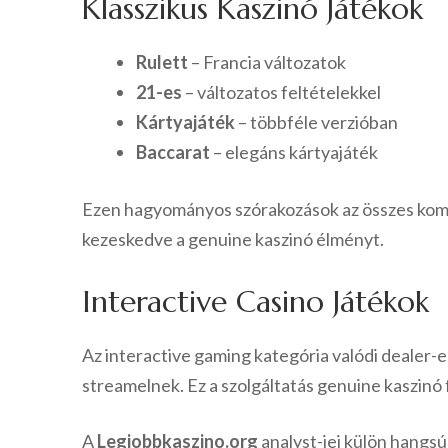
Klasszikus Kaszinó Játékok
Rulett
– Francia változatok
21-es
– változatos feltételekkel
Kártyajáték
– többféle verzióban
Baccarat
– elegáns kártyajáték
Ezen hagyományos szórakozások az összes komol
kezeskedve a genuine kaszinó élményt.
Interactive Casino Játékok
Az interactive gaming kategória valódi dealer-e
streamelnek. Ez a szolgáltatás genuine kaszinó 
A
Legjobbkaszino.org
analyst-jei külön hangsúl