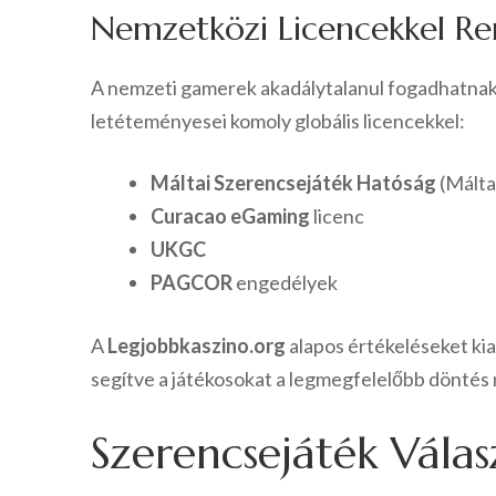
Nemzetközi Licencekkel Re
A nemzeti gamerek akadálytalanul fogadhatnak 
letéteményesei komoly globális licencekkel:
Máltai Szerencsejáték Hatóság
(Málta
Curacao eGaming
licenc
UKGC
PAGCOR
engedélyek
A
Legjobbkaszino.org
alapos értékeléseket kiad
segítve a játékosokat a legmegfelelőbb döntés
Szerencsejáték Válas