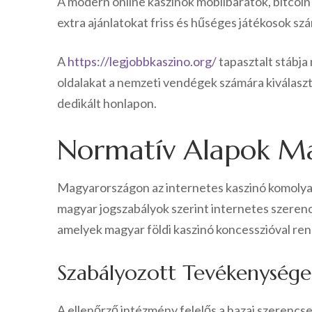
A modern online kaszinók mobilbarátok, bitcoin 
extra ajánlatokat friss és hűséges játékosok sz
A
https://legjobbkaszino.org/
tapasztalt stábja 
oldalakat a nemzeti vendégek számára kiválasz
dedikált honlapon.
Normatív Alapok M
Magyarországon az internetes kaszinó komolyan
magyar jogszabályok szerint internetes szerenc
amelyek magyar földi kaszinó koncesszióval re
Szabályozott Tevékenysége
A ellenőrző intézmény felelős a hazai szerencs