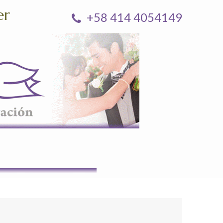
er
+58 414 4054149