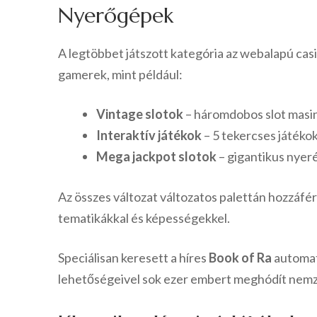
Nyerőgépek
A legtöbbet játszott kategória az webalapú cas
gamerek, mint például:
Vintage slotok
– háromdobos slot masi
Interaktív játékok
– 5 tekercses játékok
Mega jackpot slotok
– gigantikus nyer
Az összes változat változatos palettán hozzáfé
tematikákkal és képességekkel.
Speciálisan keresett a híres
Book of Ra
automata
lehetőségeivel sok ezer embert meghódít nemz