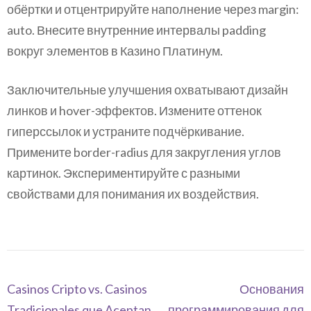
обёртки и отцентрируйте наполнение через margin:
auto. Внесите внутренние интервалы padding
вокруг элементов в Казино Платинум.
Заключительные улучшения охватывают дизайн
линков и hover-эффектов. Измените оттенок
гиперссылок и устраните подчёркивание.
Примените border-radius для закругления углов
картинок. Экспериментируйте с разными
свойствами для понимания их воздействия.
Navegación
Casinos Cripto vs. Casinos
Основания
de
Tradicionales que Aceptan
программирования для