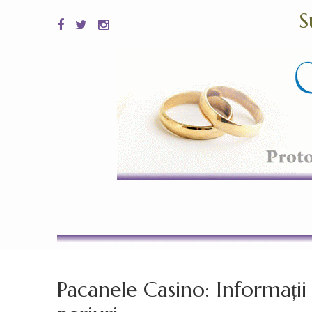
S
Pacanele Casino: Informații