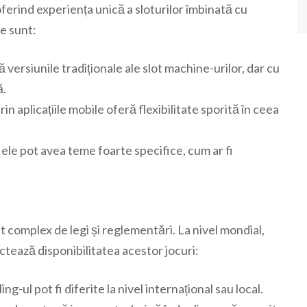
oferind experiența unică a sloturilor îmbinată cu
le sunt:
ă versiunile tradiționale ale slot machine-urilor, dar cu
ă.
in aplicațiile mobile oferă flexibilitate sporită în ceea
 ele pot avea teme foarte specifice, cum ar fi
t complex de legi și reglementări. La nivel mondial,
fectează disponibilitatea acestor jocuri:
ing-ul pot fi diferite la nivel internațional sau local.