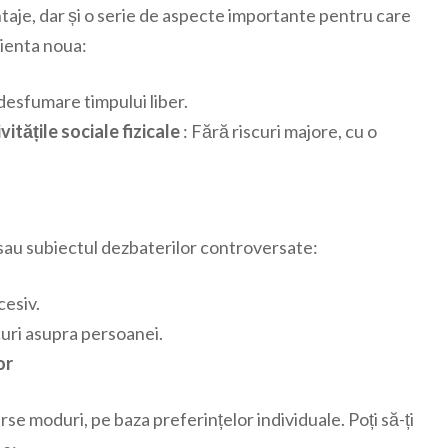
aje, dar și o serie de aspecte importante pentru care
rienta noua:
desfumare timpului liber.
itățile sociale fizicale
: Fără riscuri majore, cu o
sau subiectul dezbaterilor controversate:
cesiv.
curi asupra persoanei.
or
rse moduri, pe baza preferințelor individuale. Poți să-ți