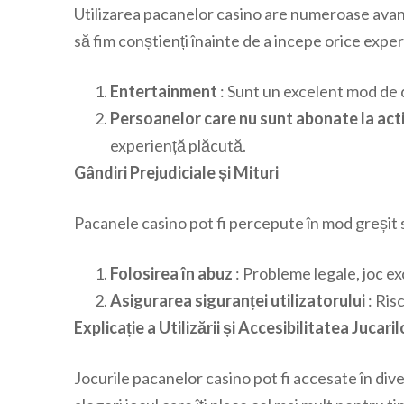
Utilizarea pacanelor casino are numeroase avant
să fim conștienți înainte de a incepe orice expe
Entertainment
: Sunt un excelent mod de 
Persoanelor care nu sunt abonate la activ
experiență plăcută.
Gândiri Prejudiciale și Mituri
Pacanele casino pot fi percepute în mod greșit 
Folosirea în abuz
: Probleme legale, joc ex
Asigurarea siguranței utilizatorului
: Ris
Explicație a Utilizării și Accesibilitatea Jucaril
Jocurile pacanelor casino pot fi accesate în dive